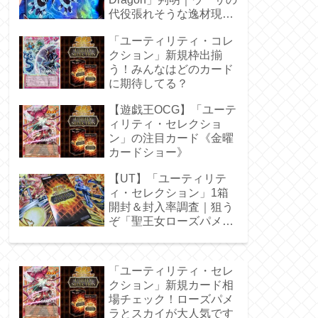
代役張れそうな逸材現
る！
「ユーティリティ・コレ
クション」新規枠出揃
う！みんなはどのカード
に期待してる？
【遊戯王OCG】「ユーテ
ィリティ・セレクショ
ン」の注目カード《金曜
カードショー》
【UT】「ユーティリテ
ィ・セレクション」1箱
開封＆封入率調査｜狙う
ぞ「聖王女ローズパメ
ラ」オバプリ
「ユーティリティ・セレ
クション」新規カード相
場チェック！ローズパメ
ラとスカイが大人気です