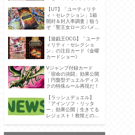
【UT】「ユーティリテ
ィ・セレクション」1箱
開封＆封入率調査｜狙う
ぞ「聖王女ローズパメ
ラ」オバプリ
【遊戯王OCG】「ユーテ
ィリティ・セレクショ
ン」の注目カード《金曜
カードショー》
Vジャンプ付録カード
「宿命の決闘」効果公開
｜円盤型デュエルディス
クの特殊ルール再現だ！
【ラッシュデュエル】
「アインソフ・リッタ
ー」効果公開｜生きてる
レジェスト！救惺との相
性◎