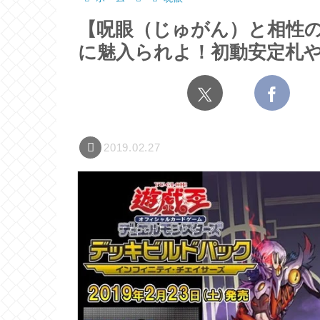
【呪眼（じゅがん）と相性
に魅入られよ！初動安定札
2019.02.27