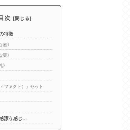
目次
の特徴
な壺》
な壺》
札》
ティファクト）」セット
感漂う感じ…