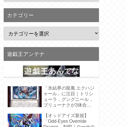
カテゴリー
遊戯王アンテナ
「氷結界の龍胤 エクハジ
ャール」に注目｜トリシ
ューラ，グングニール，
ブリューナクが3体合
体！
【オッドアイズ新規】
「Odd-Eyes Override
Dragon」判明｜ウーサの