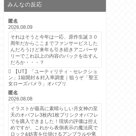
みんなの反応
匿名
2026.08.09
それはそうと今年は一応、原作生誕３０
周年だからここまでファンサービスした
んだろうけど来年も引き続きアニバーサ
リーでこれ以上の内容のパックを出すん
だろか・・・？
【UT】「ユーティリティ・セレクショ
ン」1箱開封＆封入率調査｜狙うぞ「聖王
女ローズパメラ」オバプリ
匿名
2026.08.08
イラストが最高に素晴らしい月女神の至
天のオバフレ3枚内1枚プリシクオバフレ
でを購入できました！現状の評価は控え
めですが、これから表側表示の魔法罠で
ロック&妨害を仕掛けるアンブラルや竜