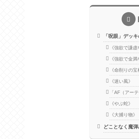
「呪眼」デッキ
《強欲で謙虚
《強欲で金満
《命削りの宝
《迷い風》
「AF（アー
《やぶ蛇》
《大捕り物》
どことなく魔弾