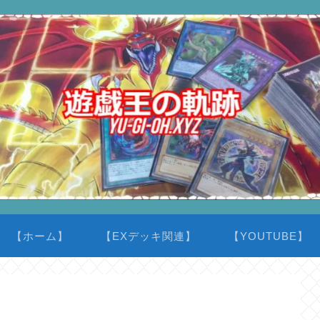
【ホーム】
【EXデッキ関連】
【YOUTUBE】