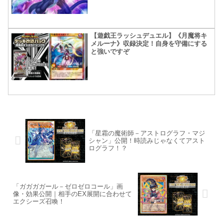
【遊戯王ラッシュデュエル】《月魔将キ
メルーナ》収録決定！自身を守備にする
と強いですぞ
「星霜の魔術師－アストログラフ・マジ
シャン」公開！時読みじゃなくてアスト
ログラフ！？
「ガガガガール－ゼロゼロコール」画
像・効果公開｜相手のEX展開に合わせて
エクシーズ召喚！