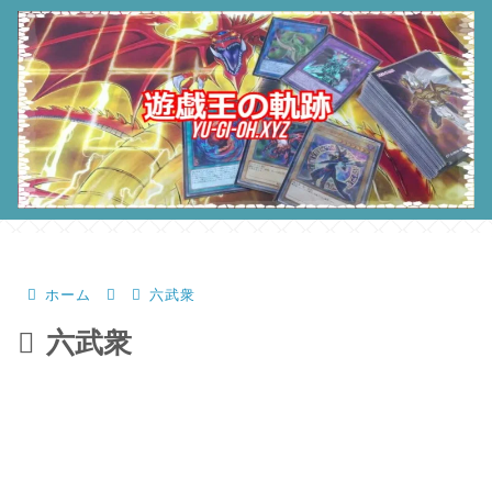
ホーム
六武衆
六武衆