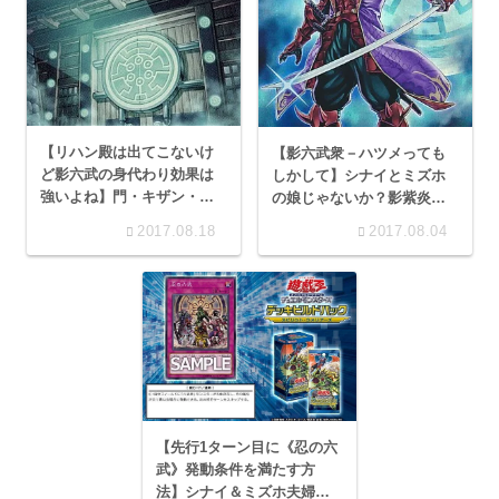
【リハン殿は出てこないけ
【影六武衆－ハツメっても
ど影六武の身代わり効果は
しかして】シナイとミズホ
強いよね】門・キザン・シ
の娘じゃないか？影紫炎は
エンの実力は今でも健在
お兄ちゃん！？
2017.08.18
2017.08.04
【先行1ターン目に《忍の六
武》発動条件を満たす方
法】シナイ＆ミズホ夫婦大