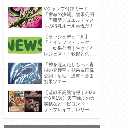
Vジャンプ付録カード
「宿命の決闘」効果公開
｜円盤型デュエルディス
クの特殊ルール再現だ！
【ラッシュデュエル】
「アインソフ・リッタ
ー」効果公開｜生きてる
レジェスト！救惺との相
性◎
「神を超えたしもべ－青
眼の究極竜」効果＆画像
公開｜耐性・連撃・除去
効果ツエー
【遊戯王高騰情報｜2026
年8月1週】天下独歩の大
義賊など「ビヨンド・
ザ・ブレイブ」レリーフ
枠を調査