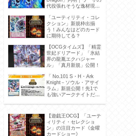
代役張れそうな逸材現
る！
「ユーティリティ・コレ
クション」新規枠出揃
う！みんなはどのカード
に期待してる？
【OCGタイムズ】「精霊
世妃ドリアード」「氷結
界の龍胤エクハジャー
ル」「真月新規」公開！
「 No.101 S・H・Ark
Knight－ソウル・アサイ
ラム」新規公開！先1で
も強いアークナイトだ
ぁ！
【遊戯王OCG】「ユーテ
ィリティ・セレクショ
ン」の注目カード《金曜
カードショー》