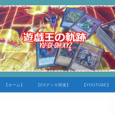
【ホーム】
【EXデッキ関連】
【YOUTUBE】