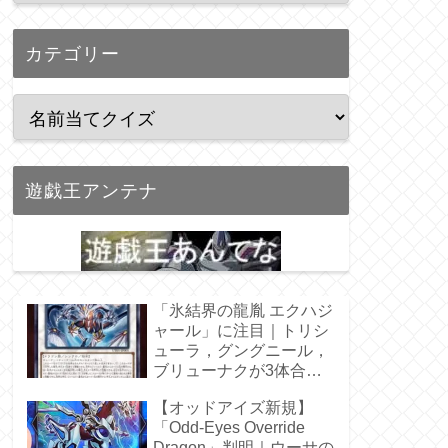
カテゴリー
遊戯王アンテナ
「氷結界の龍胤 エクハジ
ャール」に注目｜トリシ
ューラ，グングニール，
ブリューナクが3体合
体！
【オッドアイズ新規】
「Odd-Eyes Override
Dragon」判明｜ウーサの