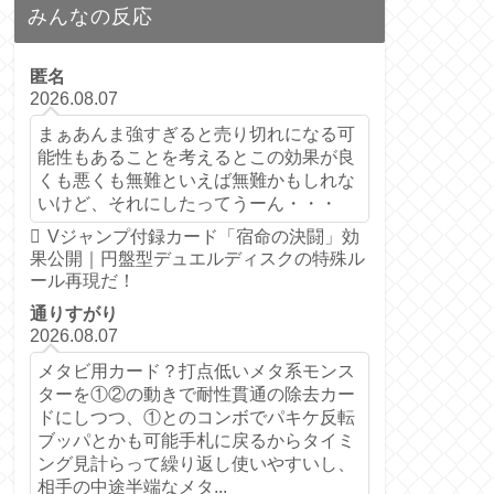
みんなの反応
匿名
2026.08.07
まぁあんま強すぎると売り切れになる可
能性もあることを考えるとこの効果が良
くも悪くも無難といえば無難かもしれな
いけど、それにしたってうーん・・・
Vジャンプ付録カード「宿命の決闘」効
果公開｜円盤型デュエルディスクの特殊ル
ール再現だ！
通りすがり
2026.08.07
メタビ用カード？打点低いメタ系モンス
ターを①②の動きで耐性貫通の除去カー
ドにしつつ、①とのコンボでパキケ反転
ブッパとかも可能手札に戻るからタイミ
ング見計らって繰り返し使いやすいし、
相手の中途半端なメタ...