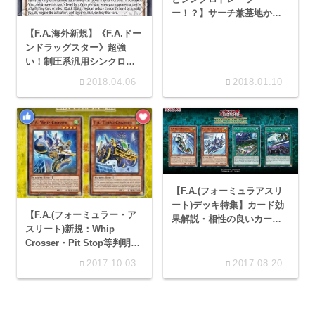
ー！？】サーチ兼墓地から
戻るチューナーって凄い
【F.A.海外新規】《F.A.ドー
な…
ンドラッグスター》超強
い！制圧系汎用シンクロモ
ンスター爆走！
2018.04.06
2018.01.10
【F.A.(フォーミュラアスリ
ート)デッキ特集】カード効
【F.A.(フォーミュラー・ア
果解説・相性の良いカード
スリート)新規：Whip
など！《マーシャリング・
Crosser・Pit Stop等判明】
フィールド》で超加速！？
レベルダウンさせる魔法が
2017.10.03
2017.08.20
来るとは…予想外！