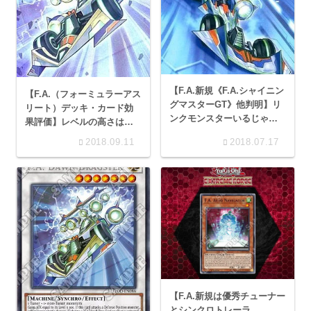
【F.A.新規《F.A.シャイニン
【F.A.（フォーミュラーアス
グマスターGT》他判明】リ
リート）デッキ・カード効
ンクモンスターいるじゃ
果評価】レベルの高さは強
ん！《エクストラパック
さの証明！
2018.09.11
2018.07.17
2018》
【F.A.新規は優秀チューナー
とシンクロトレーラ