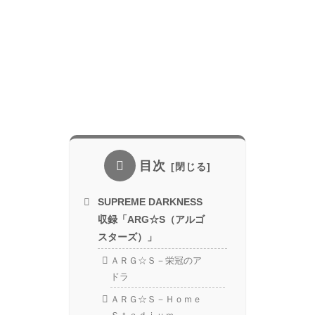
目次
SUPREME DARKNESS
収録「ARG☆S（アルゴ
スターズ）」
ＡＲＧ☆Ｓ－栄冠のア
ドラ
ＡＲＧ☆Ｓ－Ｈｏｍｅ