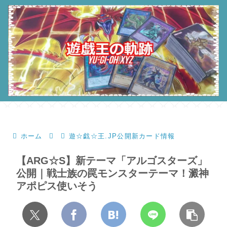
ホーム
遊☆戯☆王.JP公開新カード情報
【ARG☆S】新テーマ「アルゴスターズ」
公開｜戦士族の罠モンスターテーマ！澱神
アポピス使いそう