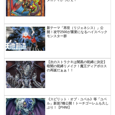
新テーマ「再世（リジェネシス）」公
開！攻守2500が重要になるハイスペック
モンスター群
【次のストラクＲは闇黒の呪縛に決定】
暗闇の呪縛リメイク！魔王ディアボロス
の再誕だぁぁ！！
《スピリット・オブ・ユベル》等「ユベ
ル」新規7種公開！トーチゴーレムも久し
ぶり！【PHNI】