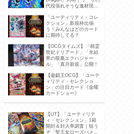
代役張れそうな逸材現
る！
「ユーティリティ・コレ
クション」新規枠出揃
う！みんなはどのカード
に期待してる？
【OCGタイムズ】「精霊
世妃ドリアード」「氷結
界の龍胤エクハジャー
ル」「真月新規」公開！
【遊戯王OCG】「ユーテ
ィリティ・セレクショ
ン」の注目カード《金曜
カードショー》
【UT】「ユーティリテ
ィ・セレクション」1箱
開封＆封入率調査｜狙う
ぞ「聖王女ローズパメ