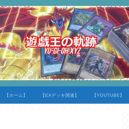
【ホーム】
【EXデッキ関連】
【YOUTUBE】