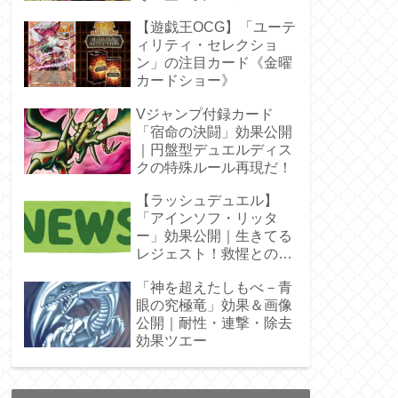
ラ」オバプリ
【遊戯王OCG】「ユーテ
ィリティ・セレクショ
ン」の注目カード《金曜
カードショー》
Vジャンプ付録カード
「宿命の決闘」効果公開
｜円盤型デュエルディス
クの特殊ルール再現だ！
【ラッシュデュエル】
「アインソフ・リッタ
ー」効果公開｜生きてる
レジェスト！救惺との相
性◎
「神を超えたしもべ－青
眼の究極竜」効果＆画像
公開｜耐性・連撃・除去
効果ツエー