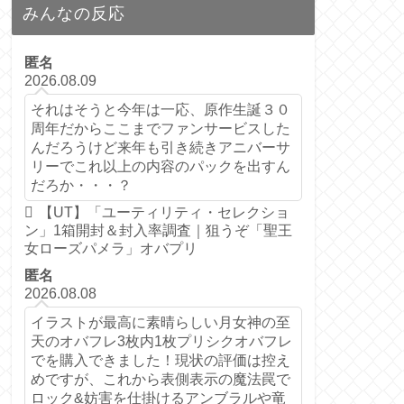
みんなの反応
匿名
2026.08.09
それはそうと今年は一応、原作生誕３０
周年だからここまでファンサービスした
んだろうけど来年も引き続きアニバーサ
リーでこれ以上の内容のパックを出すん
だろか・・・？
【UT】「ユーティリティ・セレクショ
ン」1箱開封＆封入率調査｜狙うぞ「聖王
女ローズパメラ」オバプリ
匿名
2026.08.08
イラストが最高に素晴らしい月女神の至
天のオバフレ3枚内1枚プリシクオバフレ
でを購入できました！現状の評価は控え
めですが、これから表側表示の魔法罠で
ロック&妨害を仕掛けるアンブラルや竜