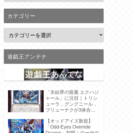
カテゴリー
遊戯王アンテナ
「氷結界の龍胤 エクハジ
ャール」に注目｜トリシ
ューラ，グングニール，
ブリューナクが3体合
体！
【オッドアイズ新規】
「Odd-Eyes Override
Dragon」判明｜ウーサの