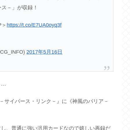
ース－」が収録！
P＞
https://t.co/E7UA0oyq3f
CG_INFO)
2017年5月16日
と…
キ－サイバース・リンク－』に《神風のバリア－
。
すし、普通に強い汎用カードなので嬉しい再録だ