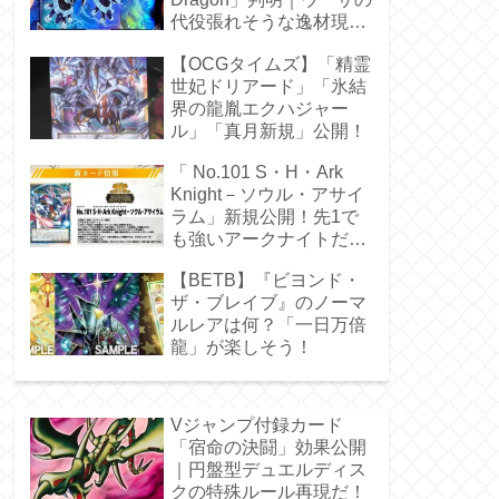
代役張れそうな逸材現
る！
【OCGタイムズ】「精霊
世妃ドリアード」「氷結
界の龍胤エクハジャー
ル」「真月新規」公開！
「 No.101 S・H・Ark
Knight－ソウル・アサイ
ラム」新規公開！先1で
も強いアークナイトだ
ぁ！
【BETB】『ビヨンド・
ザ・ブレイブ』のノーマ
ルレアは何？「一日万倍
龍」が楽しそう！
Vジャンプ付録カード
「宿命の決闘」効果公開
｜円盤型デュエルディス
クの特殊ルール再現だ！