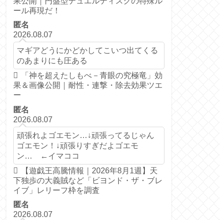
果公開｜円盤型デュエルディスクの特殊ル
ール再現だ！
匿名
2026.08.07
マギアどうにかどかしてこいつ出てくる
のあまりにも圧ある
「神を超えたしもべ－青眼の究極竜」効
果＆画像公開｜耐性・連撃・除去効果ツエ
ー
匿名
2026.08.07
頑張れよゴエモン…↓頑張ってるじゃん
ゴエモン！↓頑張りすぎだよゴエモ
ン… ←イマココ
【遊戯王高騰情報｜2026年8月1週】天
下独歩の大義賊など「ビヨンド・ザ・ブレ
イブ」レリーフ枠を調査
匿名
2026.08.07