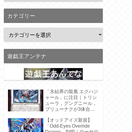
カテゴリー
遊戯王アンテナ
「氷結界の龍胤 エクハジ
ャール」に注目｜トリシ
ューラ，グングニール，
ブリューナクが3体合
体！
【オッドアイズ新規】
「Odd-Eyes Override
Dragon」判明｜ウーサの