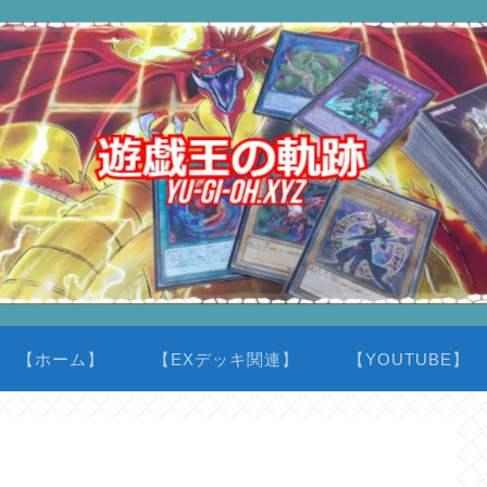
【ホーム】
【EXデッキ関連】
【YOUTUBE】