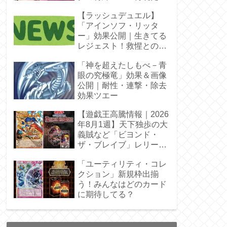
【ラッシュデュエル】
「アインソフ・リッタ
ー」効果公開｜生きてる
レジェスト！救惺との相
性◎
「神を超えたしもべ－青
眼の究極竜」効果＆画像
公開｜耐性・連撃・除去
効果ツエー
【遊戯王高騰情報｜2026
年8月1週】天下独歩の大
義賊など「ビヨンド・
ザ・ブレイブ」レリーフ
枠を調査
「ユーティリティ・コレ
クション」新規枠出揃
う！みんなはどのカード
に期待してる？