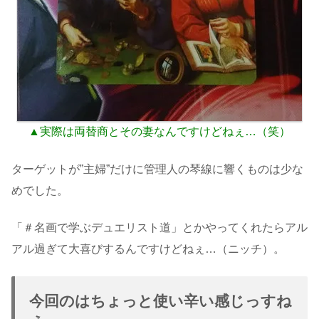
▲実際は両替商とその妻なんですけどねぇ…（笑）
ターゲットが”主婦”だけに管理人の琴線に響くものは少な
めでした。
「＃名画で学ぶデュエリスト道」とかやってくれたらアル
アル過ぎて大喜びするんですけどねぇ…（ニッチ）。
今回のはちょっと使い辛い感じっすね