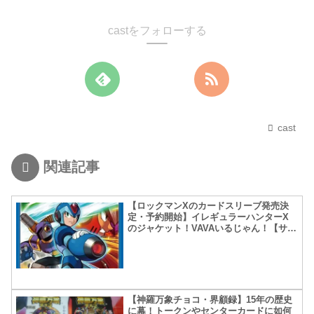
castをフォローする
cast
関連記事
【ロックマンXのカードスリーブ発売決
定・予約開始】イレギュラーハンターX
のジャケット！VAVAいるじゃん！【サプ
ライの軌跡】
【神羅万象チョコ・界顧録】15年の歴史
に幕！トークンやセンターカードに如何