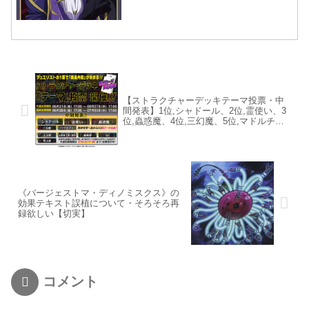
【ストラクチャーデッキテーマ投票・中
間発表】1位,シャドール、2位,霊使い、3
位,蟲惑魔、4位,三幻魔、5位,マドルチ
ェ！
《バージェストマ・ディノミスクス》の
効果テキスト誤植について・そろそろ再
録欲しい【切実】
コメント