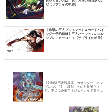
買って良いのは、買う覚悟のある奴だけ
だ【サプライの軌跡】
【進撃の巨人プレイマット＆カードバイ
ンダー予約情報】巨人バージョンのエレ
ンプレマカッコイイ【サプライの軌跡】
【対壊獣用決戦兵器メカサンダー・キン
グについて】「壊獣」への対抗策だけ
ど、本当に必要？【ジェネレイドタイ
ム】