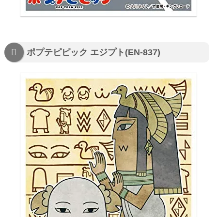
ポプテピピック エジプト(EN-837)