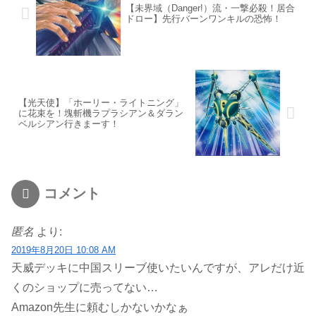
【未界域（Danger!）流・一撃必殺！居合
ドロー】先行バーンワンキルの恐怖！
【光天使】「ホーリー・ライトニング」
に花束を！塊斬機ラプラシアン＆ダラン
ベルシアン行きまーす！
コメント
匿名
より:
2019年8月20日 10:08 AM
天威デッキに中国スリーブ使いたいんですが、アレだけ近
くのショップに売ってない…
Amazon先生に頼むしかないかなぁ