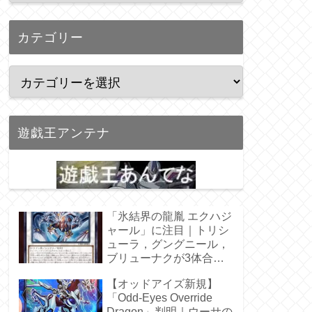
カテゴリー
遊戯王アンテナ
「氷結界の龍胤 エクハジ
ャール」に注目｜トリシ
ューラ，グングニール，
ブリューナクが3体合
体！
【オッドアイズ新規】
「Odd-Eyes Override
Dragon」判明｜ウーサの