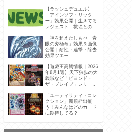
【ラッシュデュエル】
「アインソフ・リッタ
ー」効果公開｜生きてる
レジェスト！救惺との相
性◎
「神を超えたしもべ－青
眼の究極竜」効果＆画像
公開｜耐性・連撃・除去
効果ツエー
【遊戯王高騰情報｜2026
年8月1週】天下独歩の大
義賊など「ビヨンド・
ザ・ブレイブ」レリーフ
枠を調査
「ユーティリティ・コレ
クション」新規枠出揃
う！みんなはどのカード
に期待してる？