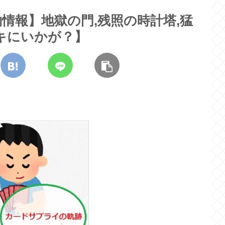
情報】地獄の門,残照の時計塔,猛
ッキにいかが？】