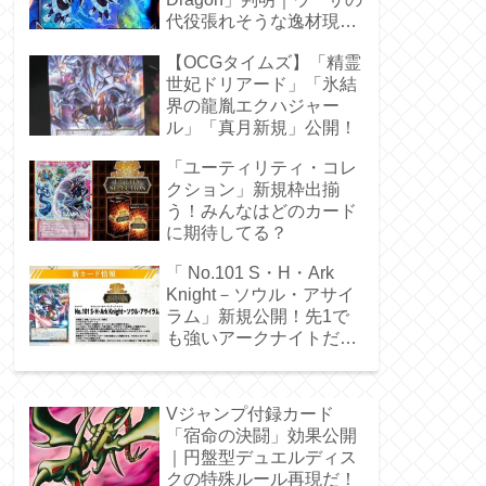
代役張れそうな逸材現
る！
【OCGタイムズ】「精霊
世妃ドリアード」「氷結
界の龍胤エクハジャー
ル」「真月新規」公開！
「ユーティリティ・コレ
クション」新規枠出揃
う！みんなはどのカード
に期待してる？
「 No.101 S・H・Ark
Knight－ソウル・アサイ
ラム」新規公開！先1で
も強いアークナイトだ
ぁ！
Vジャンプ付録カード
「宿命の決闘」効果公開
｜円盤型デュエルディス
クの特殊ルール再現だ！