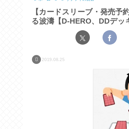
【カードスリーブ・発売予約
る波濤【D-HERO、DDデ
2019.08.25