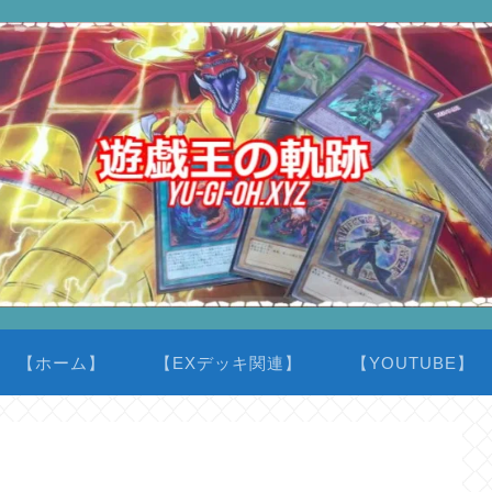
【ホーム】
【EXデッキ関連】
【YOUTUBE】