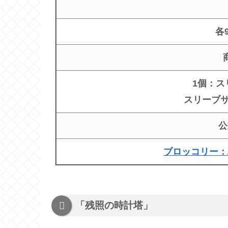
各
1個：ス
スリーブサ
公
ブロッコリー：
「残照の時計塔」