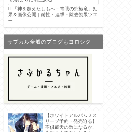
「神を超えたしもべ－青眼の究極竜」効
果＆画像公開｜耐性・連撃・除去効果ツエ
ー
サブカル全般のブログもヨロシク
【ホワイトアルバム２ス
リーブ予約・発売迫る】
不倶戴天の敵になるか、