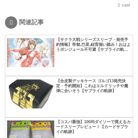
cast
関連記事
【サクラ大戦シリーズスリーブ・発売予
約情報】帝都,巴里,紐育揃い踏み！おはよ
うボンジュール不可避【サプライの軌
跡】
【合皮製デッキケース ゴルゴ13発売決
定・予約開始】これはエルドリッチや魔
弾に合いそう【サプライの軌跡】
【コスパ最強】100均ダイソーで買えるカ
ードスリーブレビュー！【カードサプラ
イの軌跡】