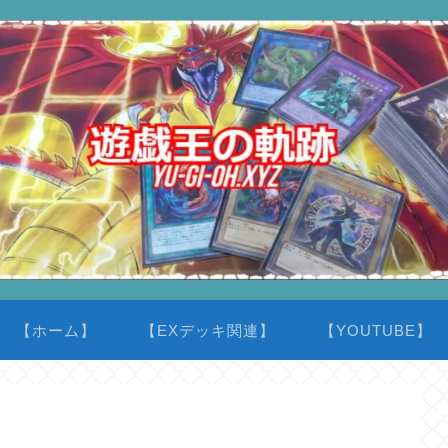
【ホーム】
【EXデッキ関連】
【YOUTUBE】