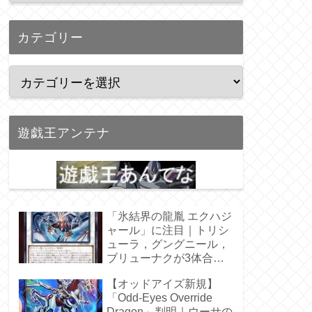
カテゴリー
遊戯王アンテナ
「氷結界の龍胤 エクハジ
ャール」に注目｜トリシ
ューラ，グングニール，
ブリューナクが3体合
体！
【オッドアイズ新規】
「Odd-Eyes Override
Dragon」判明｜ウーサの