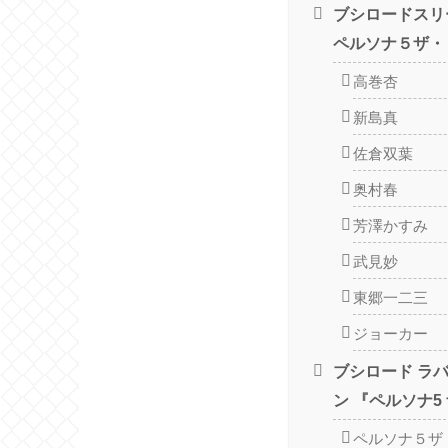
ブシロードスリ
ペルソナ５ザ・
高巻杏
新島真
佐倉双葉
奥村春
芳澤かすみ
武見妙
東郷一二三
ジョーカー
ブシロード ラ
ン 『ペルソナ5
ペルソナ５ザ