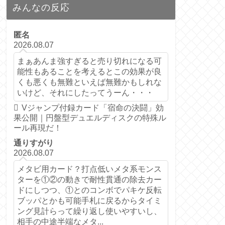
みんなの反応
匿名
2026.08.07
まぁあんま強すぎると売り切れになる可
能性もあることを考えるとこの効果が良
くも悪くも無難といえば無難かもしれな
いけど、それにしたってうーん・・・
Vジャンプ付録カード「宿命の決闘」効
果公開｜円盤型デュエルディスクの特殊ル
ール再現だ！
通りすがり
2026.08.07
メタビ用カード？打点低いメタ系モンス
ターを①②の動きで耐性貫通の除去カー
ドにしつつ、①とのコンボでパキケ反転
ブッパとかも可能手札に戻るからタイミ
ング見計らって繰り返し使いやすいし、
相手の中途半端なメタ...