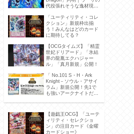
代役張れそうな逸材現
る！
「ユーティリティ・コレ
クション」新規枠出揃
う！みんなはどのカード
に期待してる？
【OCGタイムズ】「精霊
世妃ドリアード」「氷結
界の龍胤エクハジャー
ル」「真月新規」公開！
「 No.101 S・H・Ark
Knight－ソウル・アサイ
ラム」新規公開！先1で
も強いアークナイトだ
ぁ！
【遊戯王OCG】「ユーテ
ィリティ・セレクショ
ン」の注目カード《金曜
カードショー》