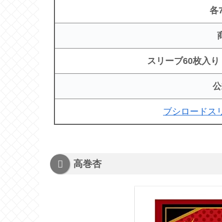
各
スリーブ60枚入り
公
ブシロードス
高巻杏