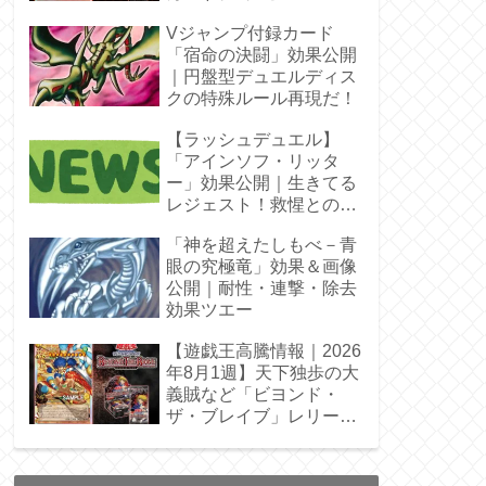
Vジャンプ付録カード
「宿命の決闘」効果公開
｜円盤型デュエルディス
クの特殊ルール再現だ！
【ラッシュデュエル】
「アインソフ・リッタ
ー」効果公開｜生きてる
レジェスト！救惺との相
性◎
「神を超えたしもべ－青
眼の究極竜」効果＆画像
公開｜耐性・連撃・除去
効果ツエー
【遊戯王高騰情報｜2026
年8月1週】天下独歩の大
義賊など「ビヨンド・
ザ・ブレイブ」レリーフ
枠を調査