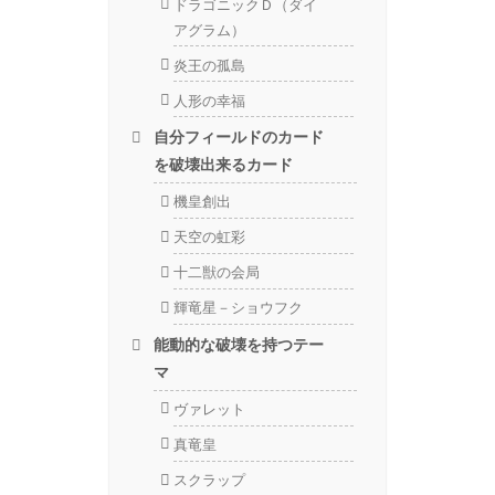
ドラゴニックＤ（ダイ
アグラム）
炎王の孤島
人形の幸福
自分フィールドのカード
を破壊出来るカード
機皇創出
天空の虹彩
十二獣の会局
輝竜星－ショウフク
能動的な破壊を持つテー
マ
ヴァレット
真竜皇
スクラップ