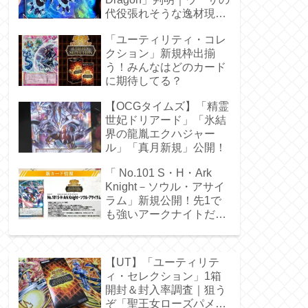
代役張れそうな逸材現
る！
「ユーティリティ・コレ
クション」新規枠出揃
う！みんなはどのカード
に期待してる？
【OCGタイムズ】「精霊
世妃ドリアード」「氷結
界の龍胤エクハジャー
ル」「真月新規」公開！
「 No.101 S・H・Ark
Knight－ソウル・アサイ
ラム」新規公開！先1で
も強いアークナイトだ
ぁ！
【UT】「ユーティリテ
ィ・セレクション」1箱
開封＆封入率調査｜狙う
ぞ「聖王女ローズパメ