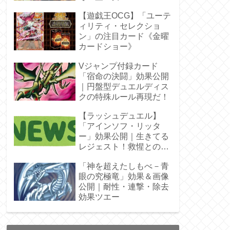
ラ」オバプリ
【遊戯王OCG】「ユーテ
ィリティ・セレクショ
ン」の注目カード《金曜
カードショー》
Vジャンプ付録カード
「宿命の決闘」効果公開
｜円盤型デュエルディス
クの特殊ルール再現だ！
【ラッシュデュエル】
「アインソフ・リッタ
ー」効果公開｜生きてる
レジェスト！救惺との相
性◎
「神を超えたしもべ－青
眼の究極竜」効果＆画像
公開｜耐性・連撃・除去
効果ツエー