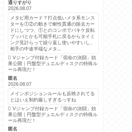
通りすがり
2026.08.07
メタビ用カード？打点低いメタ系モンス
ターを①②の動きで耐性貫通の除去カー
ドにしつつ、①とのコンボでパキケ反転
ブッパとかも可能手札に戻るからタイミ
ング見計らって繰り返し使いやすいし、
相手の中途半端なメタ...
Vジャンプ付録カード「宿命の決闘」効
果公開｜円盤型デュエルディスクの特殊ル
ール再現だ！
匿名
2026.08.07
メインポジションルールも反映されてる
とはいえ制約厳しすぎるっすね
Vジャンプ付録カード「宿命の決闘」効
果公開｜円盤型デュエルディスクの特殊ル
ール再現だ！
匿名