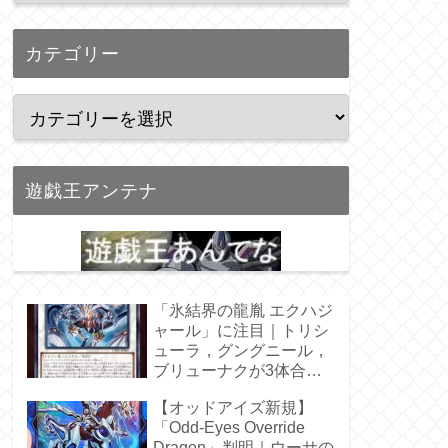
カテゴリー
遊戯王アンテナ
「氷結界の龍胤 エクハジ
ャール」に注目｜トリシ
ューラ，グングニール，
ブリューナクが3体合
体！
【オッドアイズ新規】
「Odd-Eyes Override
Dragon」判明｜ウーサの