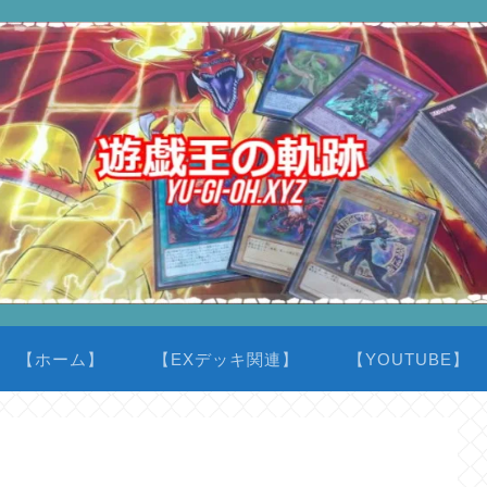
【ホーム】
【EXデッキ関連】
【YOUTUBE】