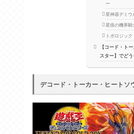
ー
星神器デミウ
星痕の機界騎
トポロジック
【コード・トー
スター】でどう
デコード・トーカー・ヒートソ