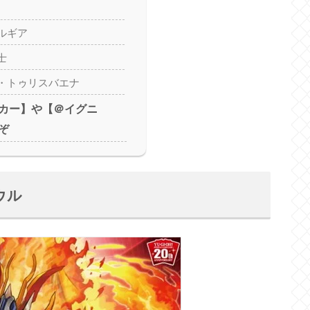
ルギア
士
・トゥリスバエナ
カー】や【＠イグニ
ぞ
ウル