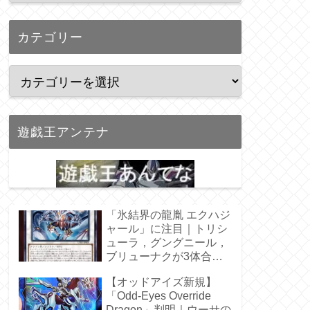
カテゴリー
遊戯王アンテナ
「氷結界の龍胤 エクハジ
ャール」に注目｜トリシ
ューラ，グングニール，
ブリューナクが3体合
体！
【オッドアイズ新規】
「Odd-Eyes Override
Dragon」判明｜ウーサの