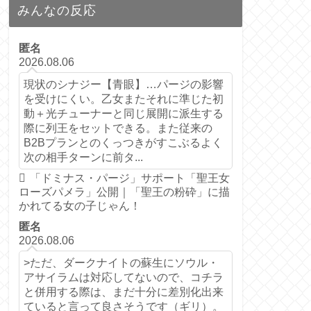
みんなの反応
匿名
2026.08.06
現状のシナジー【青眼】…パージの影響
を受けにくい。乙女またそれに準じた初
動＋光チューナーと同じ展開に派生する
際に列王をセットできる。また従来の
B2Bプランとのくっつきがすこぶるよく
次の相手ターンに前タ...
「ドミナス・パージ」サポート「聖王女
ローズパメラ」公開｜「聖王の粉砕」に描
かれてる女の子じゃん！
匿名
2026.08.06
>ただ、ダークナイトの蘇生にソウル・
アサイラムは対応してないので、コチラ
と併用する際は、まだ十分に差別化出来
ていると言って良さそうです（ギリ）。