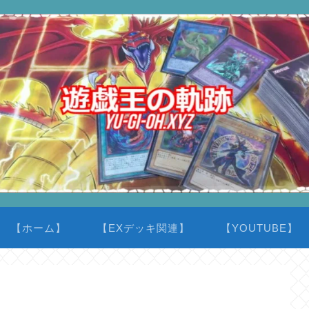
【ホーム】
【EXデッキ関連】
【YOUTUBE】