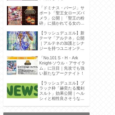
「ドミナス・パージ」サ
ポート「聖王女ローズパ
メラ」公開｜「聖王の粉
砕」に描かれてる女の子
じゃん！
【ラッシュデュエル】新
テーマ「アルテネ」公開
｜アルテネの加護とシナ
ジーを持つユニオンテー
マ登場
「No.101 S・H・Ark
Knight-ソウル・アサイラ
ム」に注目｜先攻でも強
い新たなアークナイト！
【ラッシュデュエル】ブ
ラック枠「赫奕たる魔剣
スルト」効果公開｜ヘル
シィと相性良さそうなレ
ベル4