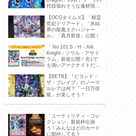
代役張れそうな逸材現
る！
【OCGタイムズ】「精霊
世妃ドリアード」「氷結
界の龍胤エクハジャー
ル」「真月新規」公開！
「 No.101 S・H・Ark
Knight－ソウル・アサイ
ラム」新規公開！先1で
も強いアークナイトだ
ぁ！
【BETB】『ビヨンド・
ザ・ブレイブ』のノーマ
ルレアは何？「一日万倍
龍」が楽しそう！
「ユーティリティ・コレ
クション」新規枠出揃
う！みんなはどのカード
に期待してる？