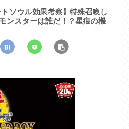
ートソウル効果考察】特殊召喚し
族モンスターは誰だ！？星痕の機