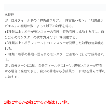
永続罠
①：自分フィールドの「神炎皇ウリア」「降雷皇ハモン」「幻魔皇ラ
ビエル」の種類の数によって以下の効果を得る。
●1種類以上：相手がモンスターの召喚・特殊召喚に成功する度に、自
分はそのモンスターの攻撃力分だけLPを回復する。
●2種類以上：相手フィールドのモンスターが発動した効果は無効化さ
れる。
●3種類：相手の墓地へ送られるモンスターは墓地へは行かず除外され
る。
②：自分ターンに1度、自分フィールドにレベル10モンスターが存在
する場合に発動できる。自分の墓地から永続罠カード1枚を選んで手札
に加える。
1枚にするか2枚にするか悩ましい枠。