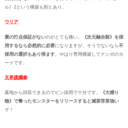
ル》2という構築も割とあり。
ウリア
素の打点保証がない
のがとても痛い。
《次元融合殺》を採
用するなら必然的に必要
になりますが、そうでないなら
不
採用の選択もあり得ます
。やはり専用構築してナンボのカ
ードです。
天界蹂躙拳
墓地から回収できるのでピン採用で十分です。
《大捕り
物》で奪ったモンスターをリリースすると滅茶苦茶強い
ぞ！