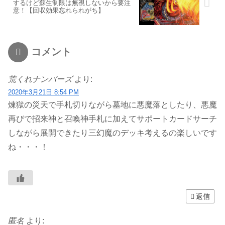
するけど蘇生制限は無視しないから要注
意！【回収効果忘れられがち】
コメント
荒くれナンバーズ
より:
2020年3月21日 8:54 PM
煉獄の災天で手札切りながら墓地に悪魔落としたり、悪魔
再びで招来神と召喚神手札に加えてサポートカードサーチ
しながら展開できたり三幻魔のデッキ考えるの楽しいです
ね・・・！
返信
匿名
より: