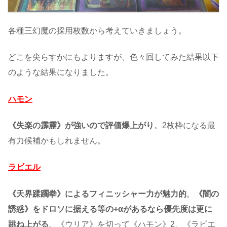
各種三幻魔の採用枚数から考えていきましょう。
どこを尖らすかにもよりますが、色々回してみた結果以下
のような結果になりました。
ハモン
《失楽の霹靂》が強いので評価爆上がり
。2枚枠になる最
有力候補かもしれません。
ラビエル
《天界蹂躙拳》によるフィニッシャー力が魅力的
。
《闇の
誘惑》をドロソに据える等の+αがあるなら優先度は更に
跳ね上がる
。《ウリア》を切って《ハモン》2、《ラビエ