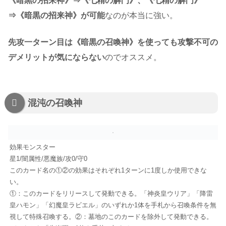
《暗黒の招来神》⇒《七精の解門》、《七精の解門》
⇒《暗黒の招来神》が可能
なのが本当に強い。
先攻一ターン目は《暗黒の召喚神》を使っても攻撃不可の
デメリットが気にならない
のでオススメ。
混沌の召喚神
効果モンスター
星1/闇属性/悪魔族/攻0/守0
このカード名の①②の効果はそれぞれ1ターンに1度しか使用できな
い。
①：このカードをリリースして発動できる。「神炎皇ウリア」「降雷
皇ハモン」「幻魔皇ラビエル」のいずれか1体を手札から召喚条件を無
視して特殊召喚する。②：墓地のこのカードを除外して発動できる。