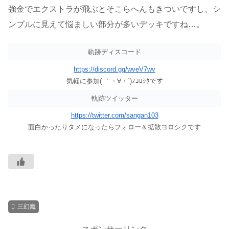
強金でエクストラが飛ぶとそこらへんもきついですし、シ
ンプルに見えて悩ましい部分が多いデッキですね…。
軌跡ディスコード
https://discord.gg/wveV7wv
気軽に参加( ｀・∀・´)ﾉﾖﾛｼｸです
軌跡ツイッター
https://twitter.com/sangan103
面白かったりタメになったらフォロー＆拡散ヨロシクです
三幻魔