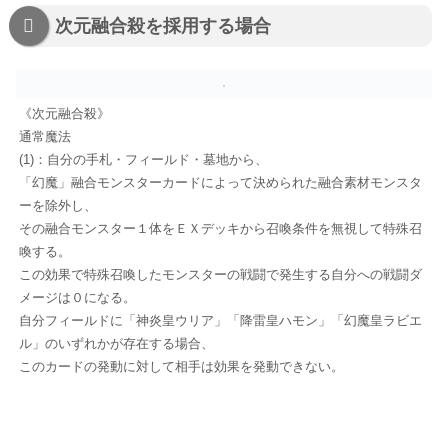
次元融合殺を採用する場合
《次元融合殺》
通常魔法
(1)：自分の手札・フィールド・墓地から、
「幻魔」融合モンスターカードによって決められた融合素材モンスタ
ーを除外し、
その融合モンスター１体をＥＸデッキから召喚条件を無視して特殊召
喚する。
この効果で特殊召喚したモンスターの戦闘で発生する自分への戦闘ダ
メージは０になる。
自分フィールドに「神炎皇ウリア」「降雷皇ハモン」「幻魔皇ラビエ
ル」のいずれかが存在する場合、
このカードの発動に対して相手は効果を発動できない。