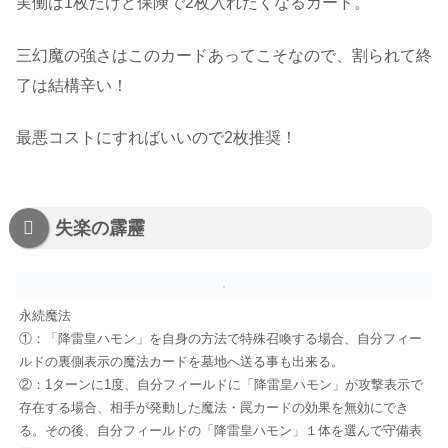
実働は1枚だけど保険で2枚入れたくなるカード。
三幻魔の強さはこのカードあってこそなので、割られて終
了は結構辛い！
最悪コストにすればいいので2枚推奨！
失楽の霹靂
永続魔法
①：「降雷皇ハモン」を自身の方法で特殊召喚する場合、自分フィー
ルドの裏側表示の魔法カードを墓地へ送る事も出来る。
②：1ターンに1度、自分フィールドに「降雷皇ハモン」が攻撃表示で
存在する場合、相手が発動した魔法・罠カードの効果を無効にでき
る。その後、自分フィールドの「降雷皇ハモン」１体を選んで守備表