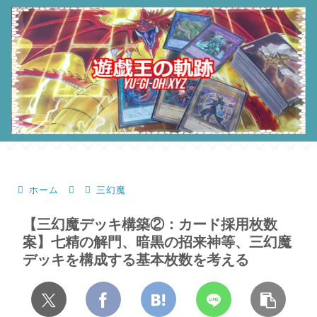
ホーム
三幻魔
【三幻魔デッキ構築②：カード採用枚数
案】七精の解門、暗黒の招来神等、三幻魔
デッキを構成する基本枚数を考える