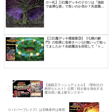
ロー札】三幻魔デッキのドロソは「強欲
で金満な壺」で良いのか否か？失楽園と
競合するの少し気にならない？
【三幻魔デッキ構築案③】《七精の解
門》の効果に名称ターン1が無いって知っ
てましたか？永続魔法を回収して「トロ
イメア」でドローに変換
【遊戯王ラッシュデュエル】《聖剣士の
柄持ちヒルト》公開！戦士族を強化する
魔法使い族上級モンスター
《ハイパーブレイズ》は召喚条件は無視