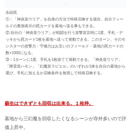
永続罠
①：「神炎皇ウリア」を自身の方法で特殊召喚する場合、自分フィー
ルドの裏側表示の罠カードを墓地へ送る事もできる。
②:自分の「神炎皇ウリア」が戦闘を行う攻撃宣言時に1度、手札・デ
ッキから罠カード1枚を墓地へ送って発動できる。このターン、そのモ
ンスターの攻撃力・守備力はお互いのフィールド・墓地の罠カードの
数×1000になる。
③：1ターンに1度、手札を1枚捨てて発動できる。「神炎皇ウリア」
「降雷皇ハモン」「幻魔皇ラビエル」のいずれか1体を自分の墓地から
選び、手札に加えるか召喚条件を無視して特殊召喚する。
蘇生はできずとも回収は出来る。１枚枠。
墓地から三幻魔を回収したくなるシーンが存外多いので評
価上昇中。