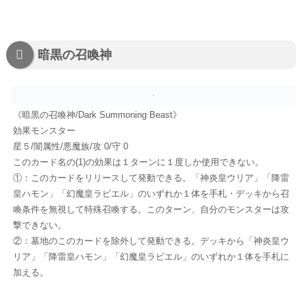
暗黒の召喚神
《暗黒の召喚神/Dark Summoning Beast》
効果モンスター
星５/闇属性/悪魔族/攻 0/守 0
このカード名の(1)の効果は１ターンに１度しか使用できない。
①：このカードをリリースして発動できる。「神炎皇ウリア」「降雷
皇ハモン」「幻魔皇ラビエル」のいずれか１体を手札・デッキから召
喚条件を無視して特殊召喚する。このターン、自分のモンスターは攻
撃できない。
②：墓地のこのカードを除外して発動できる。デッキから「神炎皇ウ
リア」「降雷皇ハモン」「幻魔皇ラビエル」のいずれか１体を手札に
加える。