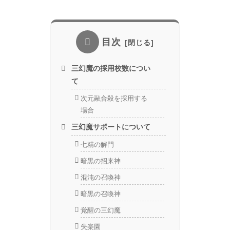
目次
三幻魔の採用枚数につい
て
次元融合殺を採用する
場合
三幻魔サポートについて
七精の解門
暗黒の招来神
混沌の召喚神
暗黒の召喚神
覚醒の三幻魔
失楽園