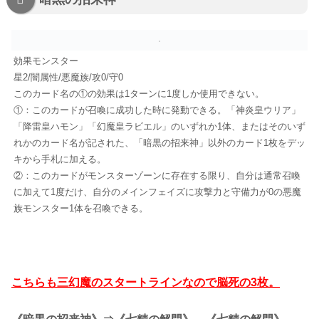
効果モンスター
星2/闇属性/悪魔族/攻0/守0
このカード名の①の効果は1ターンに1度しか使用できない。
①：このカードが召喚に成功した時に発動できる。「神炎皇ウリア」
「降雷皇ハモン」「幻魔皇ラビエル」のいずれか1体、またはそのいず
れかのカード名が記された、「暗黒の招来神」以外のカード1枚をデッ
キから手札に加える。
②：このカードがモンスターゾーンに存在する限り、自分は通常召喚
に加えて1度だけ、自分のメインフェイズに攻撃力と守備力が0の悪魔
族モンスター1体を召喚できる。
こちらも三幻魔のスタートラインなので脳死の3枚。