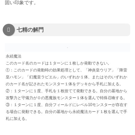
固い印象です。
七精の解門
永続魔法
このカード名のカードは１ターンに１枚しか発動できない。
①：このカードの発動時の効果処理として、「神炎皇ウリア」「降雷
皇ハモン」「幻魔皇ラビエル」のいずれか１体、またはそのいずれか
のカード名が記されたモンスター１体をデッキから手札に加える。
②：１ターンに１度、手札を１枚捨てて発動できる。自分の墓地から
攻撃力と守備力が０の悪魔族モンスター１体を選んで特殊召喚する。
③：１ターンに１度、自分フィールドにレベル10モンスターが存在す
る場合に発動できる。自分の墓地から永続魔法カード１枚を選んで手
札に加える。