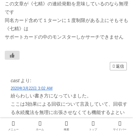
この文章が《七精》の連続発動を意味しているのなら無理
です
同名カード含めて１ターンに１度制限がある上にそもそも
《七精》は
サポートカードの中のモンスターしかサーチできません
返信
cast
より:
2020年3月22日 3:02 AM
紛らわしい書き方になっていました。
ここは3効果による回収について言及していて、回収す
る永続魔法を無理に出張させなくても機能するよとい
う意味です。
メニュー
ホーム
検索
トップ
サイドバー