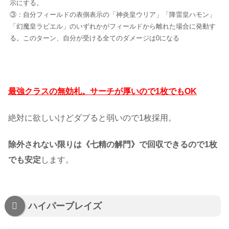
示にする。
③：自分フィールドの表側表示の「神炎皇ウリア」「降雷皇ハモン」
「幻魔皇ラビエル」のいずれかがフィールドから離れた場合に発動す
る。このターン、自分が受ける全てのダメージは0になる
最強クラスの無効札。サーチが厚いので1枚でもOK
絶対に欲しいけどダブると弱いので1枚採用。
除外されない限りは《七精の解門》で回収できるので1枚
でも安定
します。
ハイパーブレイズ