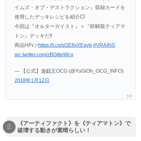
イムズ・オブ・デストラクション』収録カードを
使用したデッキレシピを紹介💥
今回は『オルターガイスト』＋『鉄騎龍ティアマ
トン』デッキだ‼️
商品HP👉
https://t.co/sGE8xXEpyb
#VRAINS
pic.twitter.com/zBGtteiWcx
— 【公式】遊戯王OCG (@YuGiOh_OCG_INFO)
2018年1月12日
《アーティファクト》を《ティアマトン》で
破壊する動きが素晴らしい！