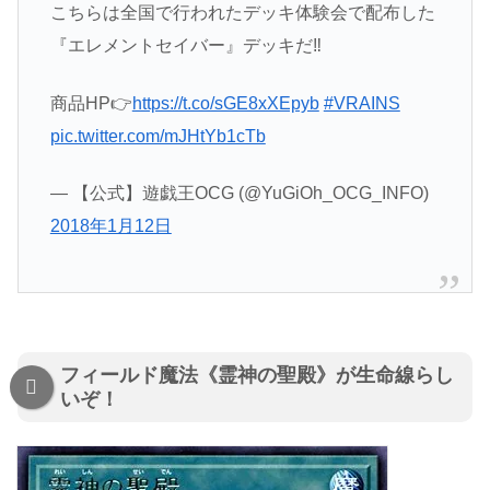
こちらは全国で行われたデッキ体験会で配布した
『エレメントセイバー』デッキだ‼️
商品HP👉
https://t.co/sGE8xXEpyb
#VRAINS
pic.twitter.com/mJHtYb1cTb
— 【公式】遊戯王OCG (@YuGiOh_OCG_INFO)
2018年1月12日
フィールド魔法《霊神の聖殿》が生命線らし
いぞ！