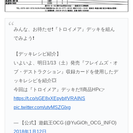
みんな、お待たせ❗️『トロイメア』デッキを組ん
でみよう❗️
【デッキレシピ紹介】
いよいよ、明日1/13（土）発売『フレイムズ・オ
ブ・デストラクション』収録カードを使用したデ
ッキレシピを紹介💥
今回は『トロイメア』デッキだ‼️商品HP👉
https://t.co/sGE8xXEpyb
#VRAINS
pic.twitter.com/utvMSZGIxg
— 【公式】遊戯王OCG (@YuGiOh_OCG_INFO)
2018年1月12日