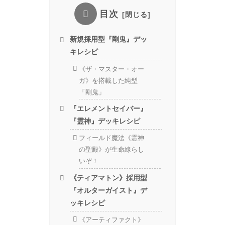
目次
新規採用型『剛鬼』デッ
キレシピ
《ザ・マスター・オー
ガ》を搭載した純型
「剛鬼」
『エレメントセイバー』
『霊神』デッキレシピ
フィールド魔法《霊神
の聖殿》が生命線らし
いぞ！
《ティアマトン》採用型
『オルターガイスト』デ
ッキレシピ
《アーティファクト》