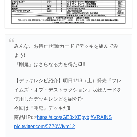
みんな、お待たせ❗️新カードでデッキを組んでみ
よう❗️
『剛鬼』はさらなる力を得た💥‼️
【デッキレシピ紹介】明日1/13（土）発売『フレ
イムズ・オブ・デストラクション』収録カードを
使用したデッキレシピを紹介💥
今回は『剛鬼』デッキだ‼️
商品HP👉
https://t.co/sGE8xXEpyb
#VRAINS
pic.twitter.com/5Z70WIvm12