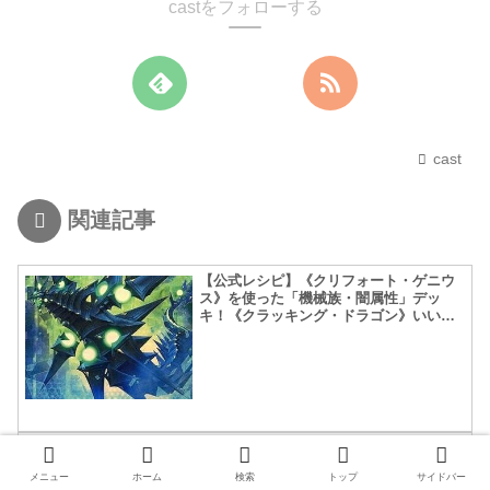
castをフォローする
cast
関連記事
【公式レシピ】《クリフォート・ゲニウ
ス》を使った「機械族・闇属性」デッ
キ！《クラッキング・ドラゴン》いいよ
ね！
【 公式レシピ】《エルフの剣士》採用
「エクゾディア」デッキ！イゾルデで10
メニュー
ホーム
検索
トップ
サイドバー
枚落とせたらテンション上がりそうｗ