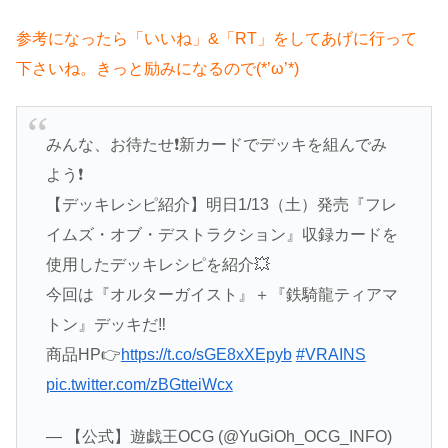
参考になったら「いいね」&「RT」をしてあげに行って
下さいね。きっと励みになるので(*’ω’*)
みんな、お待たせ❗️新カードでデッキを組んでみ
よう❗️
【デッキレシピ紹介】明日1/13（土）発売『フレ
イムズ・オブ・デストラクション』収録カードを
使用したデッキレシピを紹介💥
今回は『オルターガイスト』＋『鉄騎龍ティアマ
トン』デッキだ‼️
商品HP👉
https://t.co/sGE8xXEpyb
#VRAINS
pic.twitter.com/zBGtteiWcx
— 【公式】遊戯王OCG (@YuGiOh_OCG_INFO)