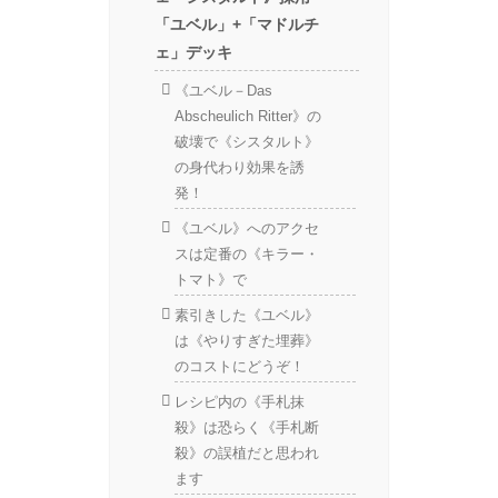
「ユベル」+「マドルチ
ェ」デッキ
《ユベル－Das
Abscheulich Ritter》の
破壊で《シスタルト》
の身代わり効果を誘
発！
《ユベル》へのアクセ
スは定番の《キラー・
トマト》で
素引きした《ユベル》
は《やりすぎた埋葬》
のコストにどうぞ！
レシピ内の《手札抹
殺》は恐らく《手札断
殺》の誤植だと思われ
ます