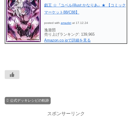
戯王 ☆『ユベル/illust:かなりあ』★ 【コミック
マーケット88/C88】
posted with
amazlet
at 17.12.24
逸遊団
売り上げランキング: 139,965
Amazon.co.jpで詳細を見る
公式デッキレシピの軌跡
スポンサーリンク