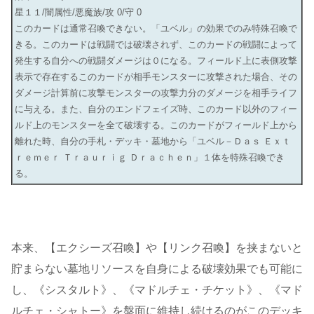
星１１/闇属性/悪魔族/攻 0/守 0
このカードは通常召喚できない。「ユベル」の効果でのみ特殊召喚で
きる。このカードは戦闘では破壊されず、このカードの戦闘によって
発生する自分への戦闘ダメージは０になる。フィールド上に表側攻撃
表示で存在するこのカードが相手モンスターに攻撃された場合、その
ダメージ計算前に攻撃モンスターの攻撃力分のダメージを相手ライフ
に与える。また、自分のエンドフェイズ時、このカード以外のフィー
ルド上のモンスターを全て破壊する。このカードがフィールド上から
離れた時、自分の手札・デッキ・墓地から「ユベル－Ｄａｓ Ｅｘｔ
ｒｅｍｅｒ Ｔｒａｕｒｉｇ Ｄｒａｃｈｅｎ」１体を特殊召喚でき
る。
本来、【エクシーズ召喚】や【リンク召喚】を挟まないと
貯まらない墓地リソースを自身による破壊効果でも可能に
し、《シスタルト》、《マドルチェ・チケット》、《マド
ルチェ・シャトー》を盤面に維持し続けるのがこのデッキ