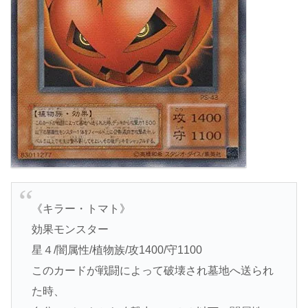
《キラー・トマト》
効果モンスター
星４/闇属性/植物族/攻1400/守1100
このカードが戦闘によって破壊され墓地へ送られ
た時、