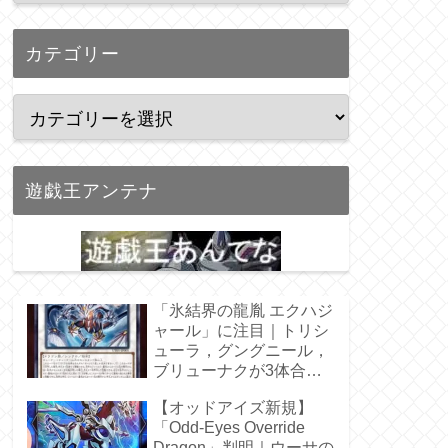
カテゴリー
遊戯王アンテナ
「氷結界の龍胤 エクハジ
ャール」に注目｜トリシ
ューラ，グングニール，
ブリューナクが3体合
体！
【オッドアイズ新規】
「Odd-Eyes Override
Dragon」判明｜ウーサの