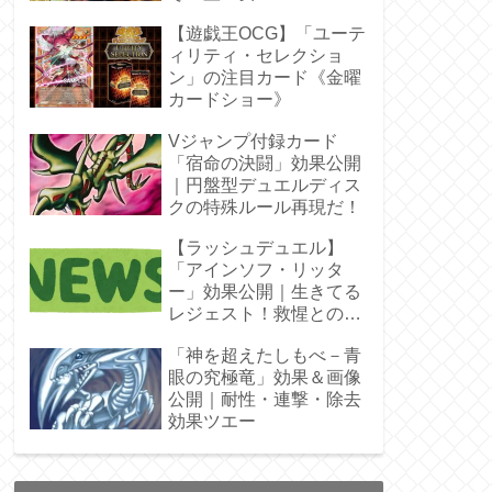
ラ」オバプリ
【遊戯王OCG】「ユーテ
ィリティ・セレクショ
ン」の注目カード《金曜
カードショー》
Vジャンプ付録カード
「宿命の決闘」効果公開
｜円盤型デュエルディス
クの特殊ルール再現だ！
【ラッシュデュエル】
「アインソフ・リッタ
ー」効果公開｜生きてる
レジェスト！救惺との相
性◎
「神を超えたしもべ－青
眼の究極竜」効果＆画像
公開｜耐性・連撃・除去
効果ツエー