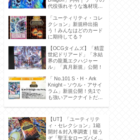
代役張れそうな逸材現
る！
「ユーティリティ・コレ
クション」新規枠出揃
う！みんなはどのカード
に期待してる？
【OCGタイムズ】「精霊
世妃ドリアード」「氷結
界の龍胤エクハジャー
ル」「真月新規」公開！
「 No.101 S・H・Ark
Knight－ソウル・アサイ
ラム」新規公開！先1で
も強いアークナイトだ
ぁ！
【UT】「ユーティリテ
ィ・セレクション」1箱
開封＆封入率調査｜狙う
ぞ「聖王女ローズパメ