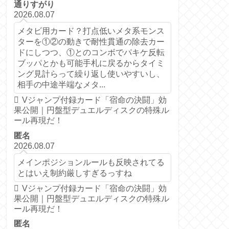
通りすがり
2026.08.07
メタビ用カード？打点低いメタ系モンス
ターを①②の動きで耐性貫通の除去カー
ドにしつつ、①とのコンボでパキケ反転
ブッパとかも可能手札に戻るからタイミ
ング見計らって繰り返し使いやすいし、
相手の中途半端なメタ...
Vジャンプ付録カード「宿命の決闘」効
果公開｜円盤型デュエルディスクの特殊ル
ール再現だ！
匿名
2026.08.07
メインポジションルールも反映されてる
とはいえ制約厳しすぎるっすね
Vジャンプ付録カード「宿命の決闘」効
果公開｜円盤型デュエルディスクの特殊ル
ール再現だ！
匿名