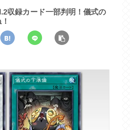
ol.2収録カード一部判明！儀式の
ね！