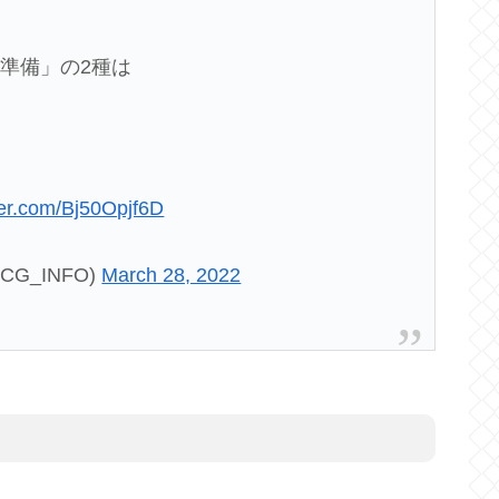
準備」の2種は
tter.com/Bj50Opjf6D
CG_INFO)
March 28, 2022