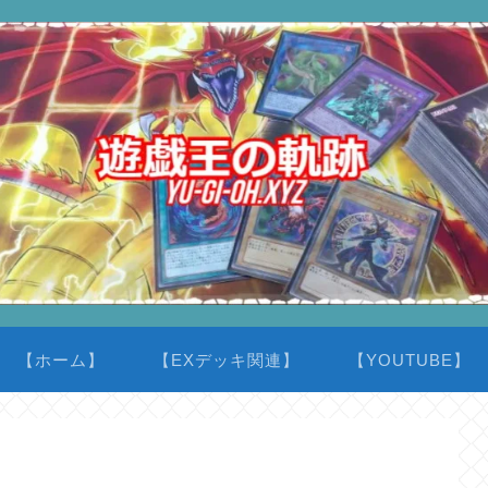
【ホーム】
【EXデッキ関連】
【YOUTUBE】