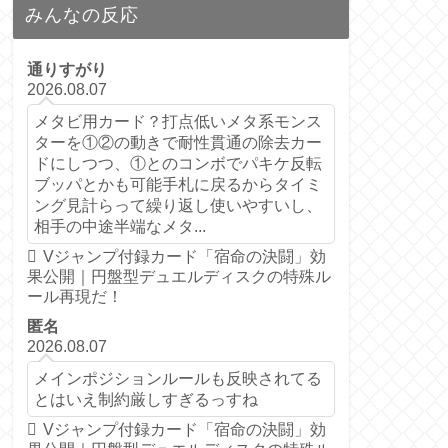
みんなの反応
通りすがり
2026.08.07
メタビ用カード？打点低いメタ系モンス
ターを①②の動きで耐性貫通の除去カー
ドにしつつ、①とのコンボでパキケ反転
ブッパとかも可能手札に戻るからタイミ
ング見計らって繰り返し使いやすいし、
相手の中途半端なメタ...
Vジャンプ付録カード「宿命の決闘」効
果公開｜円盤型デュエルディスクの特殊ル
ール再現だ！
匿名
2026.08.07
メインポジションルールも反映されてる
とはいえ制約厳しすぎるっすね
Vジャンプ付録カード「宿命の決闘」効