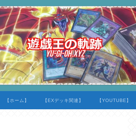
【ホーム】
【EXデッキ関連】
【YOUTUBE】