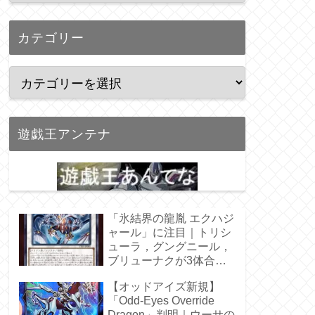
カテゴリー
遊戯王アンテナ
「氷結界の龍胤 エクハジ
ャール」に注目｜トリシ
ューラ，グングニール，
ブリューナクが3体合
体！
【オッドアイズ新規】
「Odd-Eyes Override
Dragon」判明｜ウーサの