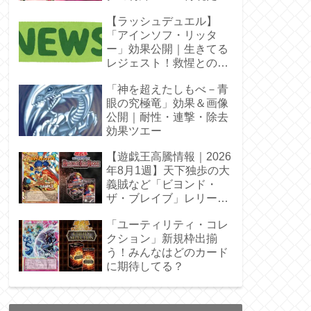
【ラッシュデュエル】
「アインソフ・リッタ
ー」効果公開｜生きてる
レジェスト！救惺との相
性◎
「神を超えたしもべ－青
眼の究極竜」効果＆画像
公開｜耐性・連撃・除去
効果ツエー
【遊戯王高騰情報｜2026
年8月1週】天下独歩の大
義賊など「ビヨンド・
ザ・ブレイブ」レリーフ
枠を調査
「ユーティリティ・コレ
クション」新規枠出揃
う！みんなはどのカード
に期待してる？