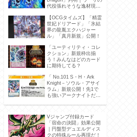
代役張れそうな逸材現
る！
【OCGタイムズ】「精霊
世妃ドリアード」「氷結
界の龍胤エクハジャー
ル」「真月新規」公開！
「ユーティリティ・コレ
クション」新規枠出揃
う！みんなはどのカード
に期待してる？
「 No.101 S・H・Ark
Knight－ソウル・アサイ
ラム」新規公開！先1で
も強いアークナイトだ
ぁ！
Vジャンプ付録カード
「宿命の決闘」効果公開
｜円盤型デュエルディス
クの特殊ルール再現だ！