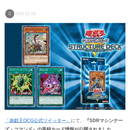
2020.02.19
「遊戯王OCG公式ツイッター」
にて、
『SDRマシンナー
ズ・コマンド』の再録カード情報が公開されました
。