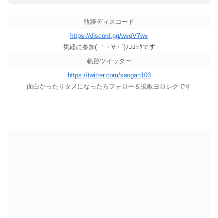
軌跡ディスコード
https://discord.gg/wveV7wv
気軽に参加( ｀・∀・´)ﾉﾖﾛｼｸです
軌跡ツイッター
https://twitter.com/sangan103
面白かったりタメになったらフォロー＆拡散ヨロシクです