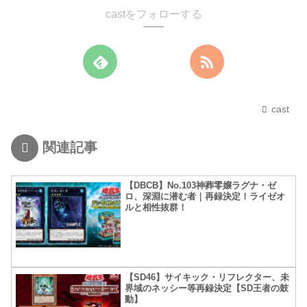
castをフォローする
cast
関連記事
【DBCB】No.103神葬零嬢ラグナ・ゼ
ロ、深淵に潜む者｜再録決定！ライゼオ
ルと相性抜群！
【SD46】サイキック・リフレクター、未
界域のネッシー等再録決定【SD王者の鼓
動】