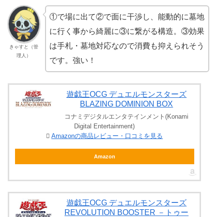
①で場に出て②で面に干渉し、能動的に墓地
に行く事から綺麗に③に繋がる構造。③効果
は手札・墓地対応なので消費も抑えられそう
きゃすと（管
理人）
です。強い！
遊戯王OCG デュエルモンスターズ
BLAZING DOMINION BOX
コナミデジタルエンタテインメント(Konami
Digital Entertainment)
Amazonの商品レビュー・口コミを見る
Amazon
遊戯王OCG デュエルモンスターズ
REVOLUTION BOOSTER －トゥー