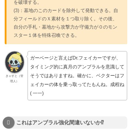
を破壊する。
(3)：墓地のこのカードを除外して発動できる。自
分フィールドのＸ素材を１つ取り除く。その後、
自分の手札・墓地から攻撃力か守備力が０のモン
スター１体を特殊召喚できる。
ガーベージと言えばDr.フェイカーですが、
タイミング的に真月のアンブラルを意識して
そうではありますね。確かに、ベクターはフ
きゃすと（管
理人）
ェイカーの体を乗っ取ってたもんね。成程ね
( 一一)
これはアンブラル強化間違いないか⁉