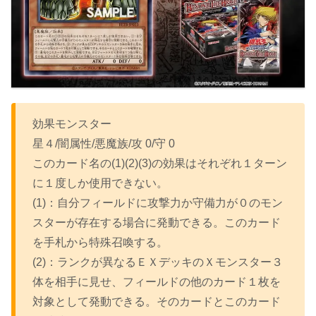
効果モンスター
星４/闇属性/悪魔族/攻 0/守 0
このカード名の(1)(2)(3)の効果はそれぞれ１ターン
に１度しか使用できない。
(1)：自分フィールドに攻撃力か守備力が０のモン
スターが存在する場合に発動できる。このカード
を手札から特殊召喚する。
(2)：ランクが異なるＥＸデッキのＸモンスター３
体を相手に見せ、フィールドの他のカード１枚を
対象として発動できる。そのカードとこのカード