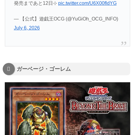
発売まであと12日⊹
pic.twitter.com/U6X00fldYG
— 【公式】遊戯王OCG (@YuGiOh_OCG_INFO)
July 6, 2026
ガーベージ・ゴーレム