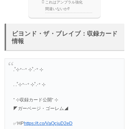
これはアンブラル強化
間違いないか⁉
ビヨンド・ザ・ブレイブ：収録カード
情報
.˚⊹⁺‧‧⁺ ⊹˚.‧⁺ ⊹
. .˚⊹⁺‧‧⁺ ⊹˚.‧⁺ ⊹
⁺ ⊹収録カード公開⁺ ⊹
◤ガーベージ・ゴーレム◢
✅HP
https://t.co/VaQcjuD2eD