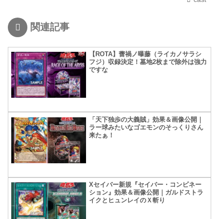
関連記事
【ROTA】蕾禍ノ曝藤（ライカノサラシ
フジ）収録決定！墓地2枚まで除外は強力
ですな
「天下独歩の大義賊」効果＆画像公開｜
ラー球みたいなゴエモンのそっくりさん
来たぁ！
Xセイバー新規『セイバー・コンビネー
ション』効果＆画像公開｜ガルドストラ
イクとヒュンレイのＸ斬り