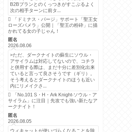
B2Bプランとのくっつきがすこぶるよく
次の相手ターンに前タ...
「ドミナス・パージ」サポート「聖王女
ローズパメラ」公開｜「聖王の粉砕」に描
かれてる女の子じゃん！
匿名
2026.08.06
>ただ、ダークナイトの蘇生にソウル・
アサイラムは対応してないので、コチラ
と併用する際は、まだ十分に差別化出来
ていると言って良さそうです（ギリ）。
そう考えるとダークナイトのほうも近い
内にリメイクさ...
「No.101 S・H・Ark Knight-ソウル・ア
サイラム」に注目｜先攻でも強い新たなア
ークナイト！
匿名
2026.08.05
ウィキャットが使いづらくなることを除