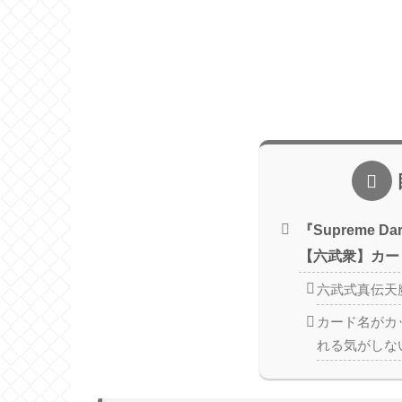
『Supreme D
【六武衆】カー
六武式真伝天
カード名がカ
れる気がしな