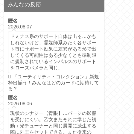
みんなの反応
匿名
2026.08.07
ドミナス系のサポート自体は出る…かも
しれないけど、霊媒師系みたく各サポー
ト毎にサポート効果に差異がある形で出
してくる可能性はある少なくとも準制限
に規制されているインパルスのサポート
をローズパメラと同じ...
「ユーティリティ・コレクション」新規
枠出揃う！みんなはどのカードに期待して
る？
匿名
2026.08.06
現状のシナジー【青眼】…パージの影響
を受けにくい。乙女またそれに準じた初
動＋光チューナーと同じ展開に派生する
際に列王をセットできる。また従来の