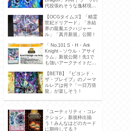
代役張れそうな逸材現
る！
【OCGタイムズ】「精霊
世妃ドリアード」「氷結
界の龍胤エクハジャー
ル」「真月新規」公開！
「 No.101 S・H・Ark
Knight－ソウル・アサイ
ラム」新規公開！先1で
も強いアークナイトだ
ぁ！
【BETB】『ビヨンド・
ザ・ブレイブ』のノーマ
ルレアは何？「一日万倍
龍」が楽しそう！
「ユーティリティ・コレ
クション」新規枠出揃
う！みんなはどのカード
に期待してる？