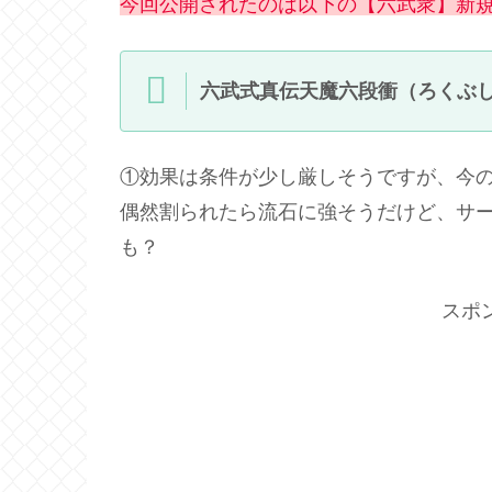
今回公開されたのは以下の【六武衆】新
六武式真伝天魔六段衝（ろくぶ
①効果は条件が少し厳しそうですが、今
偶然割られたら流石に強そうだけど、サ
も？
スポ