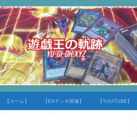
【ホーム】
【EXデッキ関連】
【YOUTUBE】