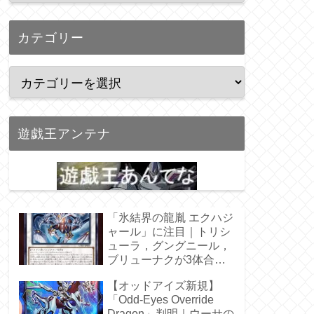
カテゴリー
遊戯王アンテナ
「氷結界の龍胤 エクハジ
ャール」に注目｜トリシ
ューラ，グングニール，
ブリューナクが3体合
体！
【オッドアイズ新規】
「Odd-Eyes Override
Dragon」判明｜ウーサの