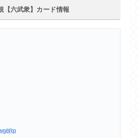
収録新規【六武衆】カード情報
ZXwg8Rp