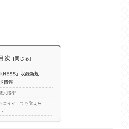
目次
arkNESS』収録新規
ド情報
魔六段衝
ッコイイ！でも覚えら
い！