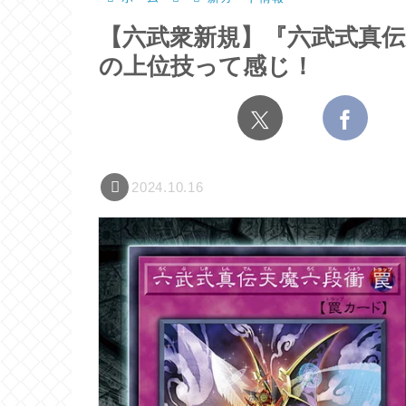
【六武衆新規】『六武式真伝
の上位技って感じ！
2024.10.16