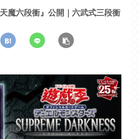
天魔六段衝』公開｜六武式三段衝