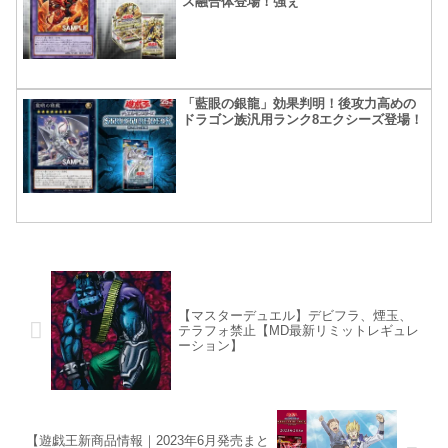
ス融合体登場！強ぇ
「藍眼の銀龍」効果判明！後攻力高めの
ドラゴン族汎用ランク8エクシーズ登場！
【マスターデュエル】デビフラ、煙玉、
テラフォ禁止【MD最新リミットレギュレ
ーション】
【遊戯王新商品情報｜2023年6月発売まと