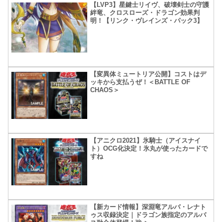
【LVP3】星鍵士リイヴ、破壊剣士の守護
絆竜、クロスローズ・ドラゴン効果判
明！【リンク・ヴレインズ・パック3】
【変異体ミュートリア公開】コストはデ
ッキから支払うぜ！＜BATTLE OF
CHAOS＞
【アニクロ2021】氷騎士（アイスナイ
ト）OCG化決定！氷丸が使ったカードで
すね
【新カード情報】深淵竜アルバ・レナト
ゥス収録決定｜ドラゴン族指定のアルバ