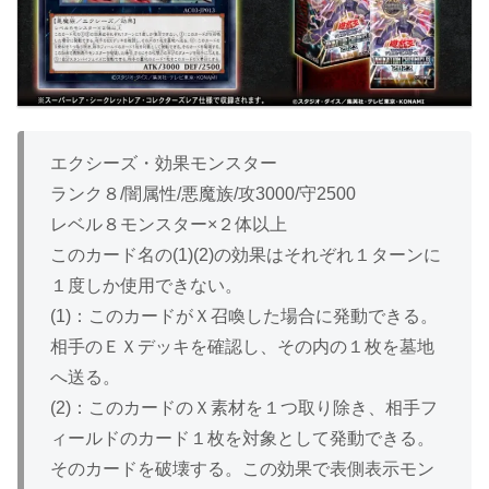
エクシーズ・効果モンスター
ランク８/闇属性/悪魔族/攻3000/守2500
レベル８モンスター×２体以上
このカード名の(1)(2)の効果はそれぞれ１ターンに
１度しか使用できない。
(1)：このカードがＸ召喚した場合に発動できる。
相手のＥＸデッキを確認し、その内の１枚を墓地
へ送る。
(2)：このカードのＸ素材を１つ取り除き、相手フ
ィールドのカード１枚を対象として発動できる。
そのカードを破壊する。この効果で表側表示モン