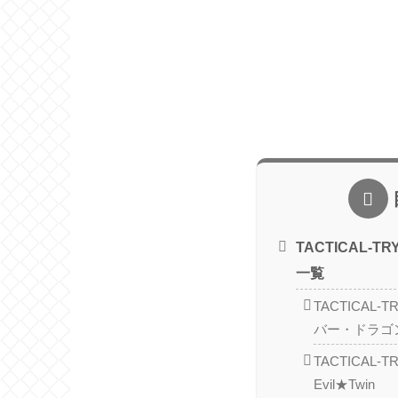
TACTICAL-T
一覧
TACTICAL-
バー・ドラゴ
TACTICAL-
Evil★Twin