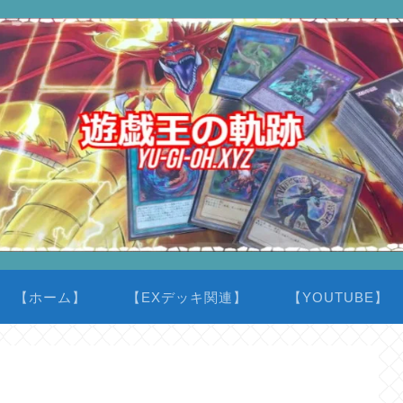
【ホーム】
【EXデッキ関連】
【YOUTUBE】