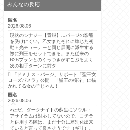
みんなの反応
匿名
2026.08.06
現状のシナジー【青眼】…パージの影響
を受けにくい。乙女またそれに準じた初
動＋光チューナーと同じ展開に派生する
際に列王をセットできる。また従来の
B2Bプランとのくっつきがすこぶるよく
次の相手ターンに前タ...
「ドミナス・パージ」サポート「聖王女
ローズパメラ」公開｜「聖王の粉砕」に描
かれてる女の子じゃん！
匿名
2026.08.06
>ただ、ダークナイトの蘇生にソウル・
アサイラムは対応してないので、コチラ
と併用する際は、まだ十分に差別化出来
ていると言って良さそうです（ギリ）。