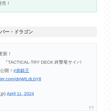
時発売！
竜サイバー・ドラゴン
更新！
ACTICAL-TRY DECK 終撃竜サイバ
を公開！
#遊戯王
itter.com/dnWtLdLbY8
jp)
April 11, 2024