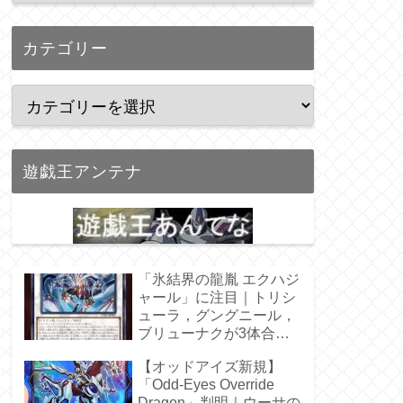
カテゴリー
遊戯王アンテナ
「氷結界の龍胤 エクハジ
ャール」に注目｜トリシ
ューラ，グングニール，
ブリューナクが3体合
体！
【オッドアイズ新規】
「Odd-Eyes Override
Dragon」判明｜ウーサの