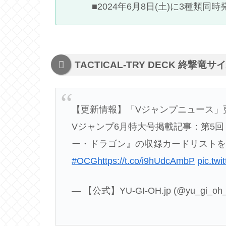
■2024年6月8日(土)に3種類同
TACTICAL-TRY DECK 終撃
【更新情報】「Vジャンプニュース」
Vジャンプ6月特大号掲載記事：第5回 『T
ー・ドラゴン』の収録カードリスト
#OCG
https://t.co/i9hUdcAmbP
pic.tw
— 【公式】YU-GI-OH.jp (@yu_gi_oh_