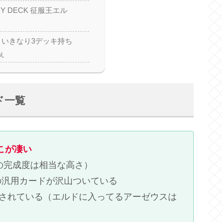
TRY DECK 征服王エル
といきなり3デッキ持ち
ぇ
ード一覧
ここが凄い
の完成度は相当な高さ）
の汎用カードが沢山ついている
識されている（エルドに入ってるアーゼウスは