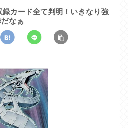
CK】収録カード全て判明！いきなり強
華だなぁ