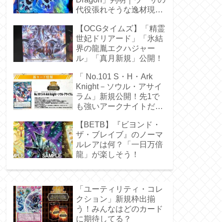
代役張れそうな逸材現
る！
【OCGタイムズ】「精霊
世妃ドリアード」「氷結
界の龍胤エクハジャー
ル」「真月新規」公開！
「 No.101 S・H・Ark
Knight－ソウル・アサイ
ラム」新規公開！先1で
も強いアークナイトだ
ぁ！
【BETB】『ビヨンド・
ザ・ブレイブ』のノーマ
ルレアは何？「一日万倍
龍」が楽しそう！
「ユーティリティ・コレ
クション」新規枠出揃
う！みんなはどのカード
に期待してる？