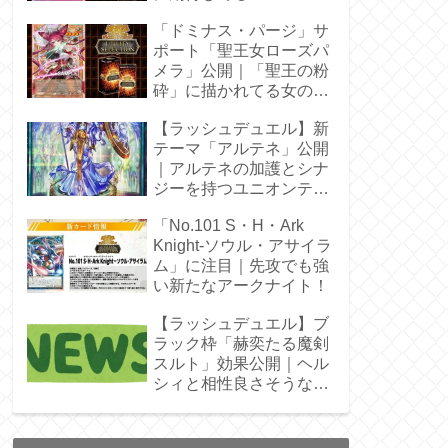
「ドミナス・パージ」サ
ポート「聖王女ローズパ
メラ」公開｜「聖王の粉
砕」に描かれてる女の子
じゃん！
【ラッシュデュエル】新
テーマ「アルテネ」公開
｜アルテネの加護とシナ
ジーを持つユニオンテー
マ登場
「No.101 S・H・Ark
Knight-ソウル・アサイラ
ム」に注目｜先攻でも強
い新たなアークナイト！
【ラッシュデュエル】ブ
ラック枠「赫奕たる魔剣
スルト」効果公開｜ヘル
シィと相性良さそうなレ
ベル4