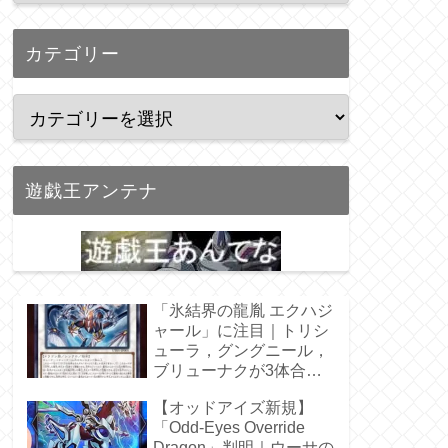
カテゴリー
遊戯王アンテナ
「氷結界の龍胤 エクハジ
ャール」に注目｜トリシ
ューラ，グングニール，
ブリューナクが3体合
体！
【オッドアイズ新規】
「Odd-Eyes Override
Dragon」判明｜ウーサの