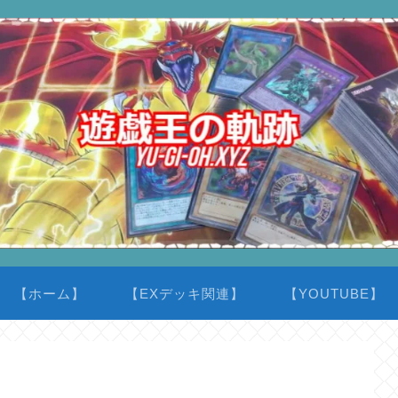
【ホーム】
【EXデッキ関連】
【YOUTUBE】