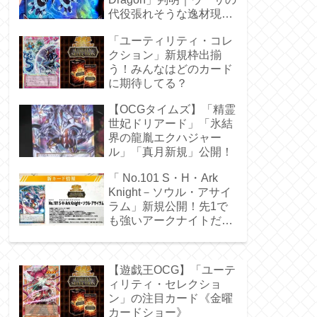
代役張れそうな逸材現
る！
「ユーティリティ・コレ
クション」新規枠出揃
う！みんなはどのカード
に期待してる？
【OCGタイムズ】「精霊
世妃ドリアード」「氷結
界の龍胤エクハジャー
ル」「真月新規」公開！
「 No.101 S・H・Ark
Knight－ソウル・アサイ
ラム」新規公開！先1で
も強いアークナイトだ
ぁ！
【遊戯王OCG】「ユーテ
ィリティ・セレクショ
ン」の注目カード《金曜
カードショー》