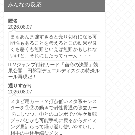
みんなの反応
匿名
2026.08.07
まぁあんま強すぎると売り切れになる可
能性もあることを考えるとこの効果が良
くも悪くも無難といえば無難かもしれな
いけど、それにしたってうーん・・・
Vジャンプ付録カード「宿命の決闘」効
果公開｜円盤型デュエルディスクの特殊ル
ール再現だ！
通りすがり
2026.08.07
メタビ用カード？打点低いメタ系モンス
ターを①②の動きで耐性貫通の除去カー
ドにしつつ、①とのコンボでパキケ反転
ブッパとかも可能手札に戻るからタイミ
ング見計らって繰り返し使いやすいし、
相手の中途半端なメタ...