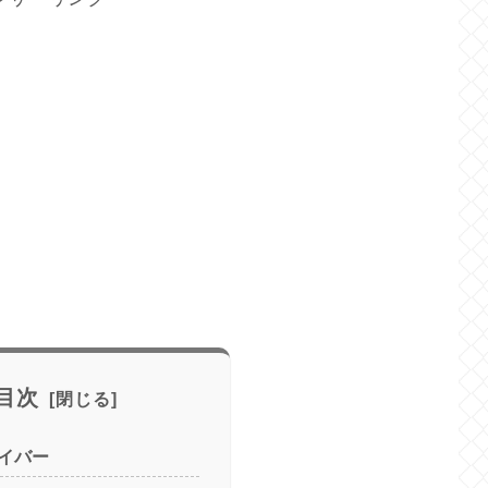
目次
イバー