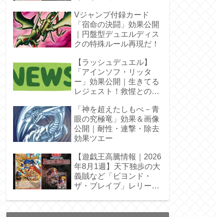
Vジャンプ付録カード
「宿命の決闘」効果公開
｜円盤型デュエルディス
クの特殊ルール再現だ！
【ラッシュデュエル】
「アインソフ・リッタ
ー」効果公開｜生きてる
レジェスト！救惺との相
性◎
「神を超えたしもべ－青
眼の究極竜」効果＆画像
公開｜耐性・連撃・除去
効果ツエー
【遊戯王高騰情報｜2026
年8月1週】天下独歩の大
義賊など「ビヨンド・
ザ・ブレイブ」レリーフ
枠を調査