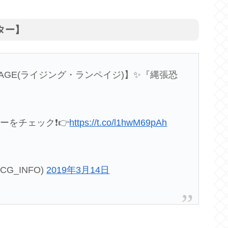
ター】
AMPAGE(ライジング・ランペイジ)】✨『縄張恐
をチェック❗️👉
https://t.co/l1hwM69pAh
CG_INFO)
2019年3月14日