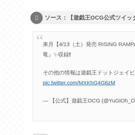
ソース：【遊戯王OCG公式ツイッ
来月【4/13（土）発売 RISING R
竜』✨収録❗️
その他の情報は遊戯王ドットジェイピー
pic.twitter.com/MXKhG4G6zM
— 【公式】遊戯王OCG (@YuGiOh_O