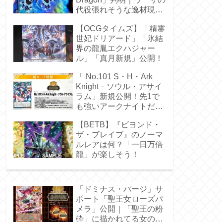
代役張れそうな逸材現
る！
【OCGタイムズ】「精霊
世妃ドリアード」「氷結
界の龍胤エクハジャー
ル」「真月新規」公開！
「 No.101 S・H・Ark
Knight－ソウル・アサイ
ラム」新規公開！先1で
も強いアークナイトだ
ぁ！
【BETB】『ビヨンド・
ザ・ブレイブ』のノーマ
ルレアは何？「一日万倍
龍」が楽しそう！
「ドミナス・パージ」サ
ポート「聖王女ローズパ
メラ」公開｜「聖王の粉
砕」に描かれてる女の子