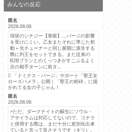
みんなの反応
匿名
2026.08.06
現状のシナジー【青眼】…パージの影響
を受けにくい。乙女またそれに準じた初
動＋光チューナーと同じ展開に派生する
際に列王をセットできる。また従来の
B2Bプランとのくっつきがすこぶるよく
次の相手ターンに前タ...
「ドミナス・パージ」サポート「聖王女
ローズパメラ」公開｜「聖王の粉砕」に描
かれてる女の子じゃん！
匿名
2026.08.06
>ただ、ダークナイトの蘇生にソウル・
アサイラムは対応してないので、コチラ
と併用する際は、まだ十分に差別化出来
ていると言って良さそうです（ギリ）。