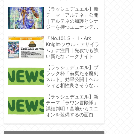
じゃん！
【ラッシュデュエル】新
テーマ「アルテネ」公開
｜アルテネの加護とシナ
ジーを持つユニオンテー
マ登場
「No.101 S・H・Ark
Knight-ソウル・アサイラ
ム」に注目｜先攻でも強
い新たなアークナイト！
【ラッシュデュエル】ブ
ラック枠「赫奕たる魔剣
スルト」効果公開｜ヘル
シィと相性良さそうなレ
ベル4
【ラッシュデュエル】新
テーマ「ラワン冒険隊」
詳細判明！墓地からユニ
オンを装備するの面白そ
うね