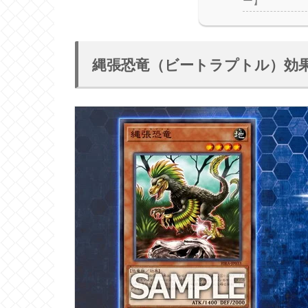
ー】
縄張恐竜（ビートラプトル）効