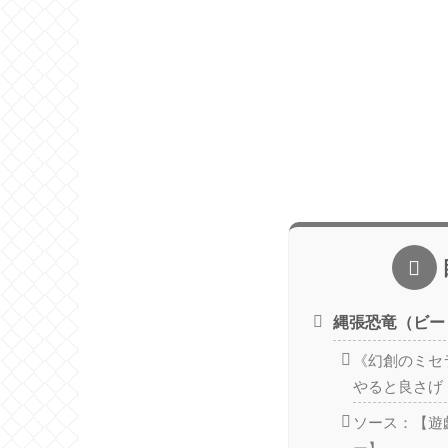
縄張恐竜（ビー
《幻創のミセ
やると良さげ
ソース：【遊