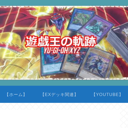
【ホーム】
【EXデッキ関連】
【YOUTUBE】