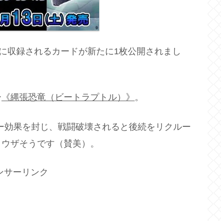
』に収録されるカードが新たに1枚公開されまし
ー
《縄張恐竜（ビートラプトル）》
。
ー効果を封じ、戦闘破壊されると後続をリクルー
りウザそうです（賛美）。
ンサーリンク