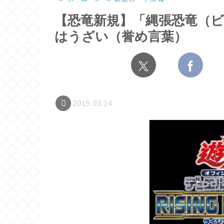
【恐竜新規】「縄張恐竜（
はうざい（誉め言葉）
2019.03.14