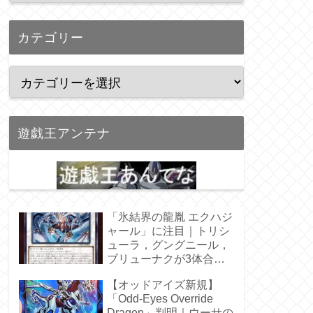
カテゴリー
遊戯王アンテナ
「氷結界の龍胤 エクハジ
ャール」に注目｜トリシ
ューラ，グングニール，
ブリューナクが3体合
体！
【オッドアイズ新規】
「Odd-Eyes Override
Dragon」判明｜ウーサの