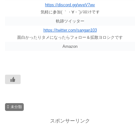
https://discord.gg/wveV7wv
気軽に参加( ｀・∀・´)ﾉﾖﾛｼｸです
軌跡ツイッター
https://twitter.com/sangan103
面白かったりタメになったらフォロー＆拡散ヨロシクです
Amazon
未分類
スポンサーリンク