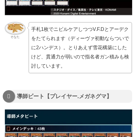
手札1枚でニビルケアしつつV.F.Dとアーデク
そなた
をたてられます（ディーヴァ初動ならついで
に2ハンデス）。とりあえず雪花構築にした
けど、貫通力が弱いので指名者ガン積みも検
討しています。
導師ビート【プレイヤー.メガネグマ】