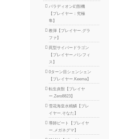
パラディオン幻獣機
【プレイヤー：究極
隼】
教弾【プレイヤー.グラ
ファ】
罠型サイバードラゴン
【プレイヤー.パシフィ
ス】
0ターン目シェンシェン
【プレイヤー.Keema】
転生炎獣【プレイヤ
ー.Zero8823】
雪花海皇水精鱗【プレ
イヤー.そなた】
導師ビート【プレイヤ
ー.メガネグマ】