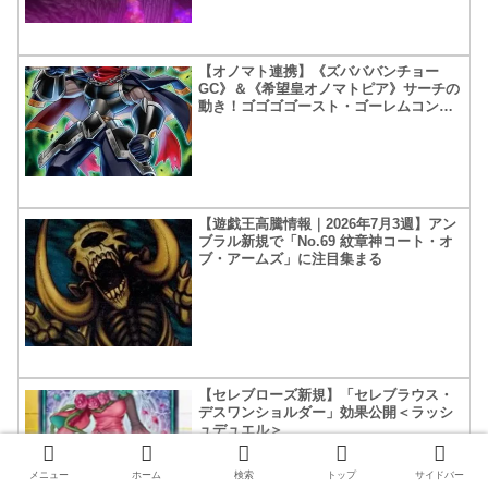
【オノマト連携】《ズバババンチョー
GC》＆《希望皇オノマトピア》サーチの
動き！ゴゴゴゴースト・ゴーレムコンビ
もうまく使いたい所
【遊戯王高騰情報｜2026年7月3週】アン
ブラル新規で「No.69 紋章神コート・オ
ブ・アームズ」に注目集まる
【セレブローズ新規】「セレブラウス・
デスワンショルダー」効果公開＜ラッシ
ュデュエル＞
メニュー
ホーム
検索
トップ
サイドバー