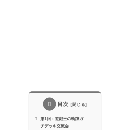
目次
第1回：遊戯王の軌跡ガ
チデッキ交流会