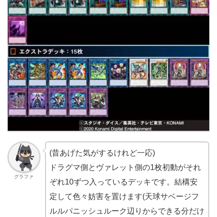
(昔あげた気がするけれど一応)
ドラグマ側とヴァレット側の1枚初動がそれ
グラファ
ぞれ10ずつ入っているデッキです。結構安
定して色々妨害を置けます(天球サベージフ
ルルパニッシュルーク辺りからできる分だけ