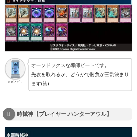
オーソドックスな導師ビートです。
先攻を取れるか、どうかで勝負が三割決まり
メガネグマ
ます(笑)
時械神【プレイヤー.ハンターアウル】