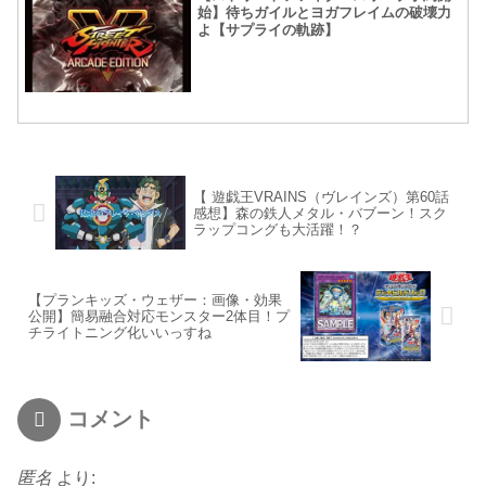
始】待ちガイルとヨガフレイムの破壊力
よ【サプライの軌跡】
【 遊戯王VRAINS（ヴレインズ）第60話
感想】森の鉄人メタル・バブーン！スク
ラップコングも大活躍！？
【プランキッズ・ウェザー：画像・効果
公開】簡易融合対応モンスター2体目！プ
チライトニング化いいっすね
コメント
匿名
より: