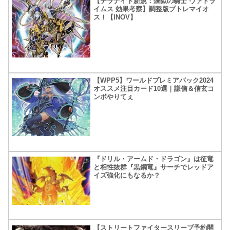
【テラナイト新規：煉獄の騎士 ヴァトラ
イムス 効果考察】調整版プトレマイオ
ス！【INOV】
【WPP5】ワールドプレミアパック2024
オススメ注目カード10選｜謙信＆信玄コ
ンボやりてぇ
『ドリル・アームド・ドラゴン』は征竜
と相性抜群『黒鋼竜』サーチでレッドア
イズ強化にもなるか？
【ストリートファイタースリーブ予約開