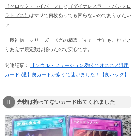
《クロック・ワイバーン》
と
《ダイナレスラー・パンクロ
ラトプス》
はマジで何枚あっても困らないのでありがたい
ッ！
「魔神儀」シリーズ、
《光の精霊ディアーナ》
もこれでと
りあえず規定数は揃ったので安心です。
関連記事：
【ソウル・フュージョン,強くてオススメ汎用
カード5選】良カードが多くて迷いました！【良パック】
光物は持ってないカード出てくれました