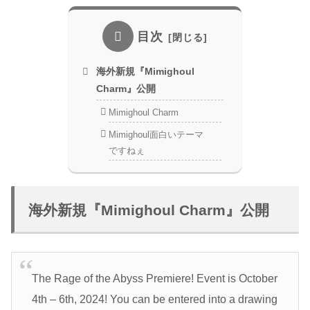
目次
海外新規『Mimighoul
Charm』公開
Mimighoul Charm
Mimighoul面白いテーマ
ですねぇ
海外新規『Mimighoul Charm』公開
The Rage of the Abyss Premiere! Event is October
4th – 6th, 2024! You can be entered into a drawing