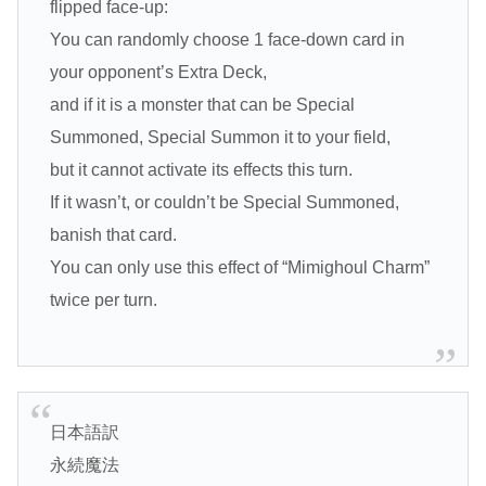
flipped face-up:
You can randomly choose 1 face-down card in
your opponent’s Extra Deck,
and if it is a monster that can be Special
Summoned, Special Summon it to your field,
but it cannot activate its effects this turn.
If it wasn’t, or couldn’t be Special Summoned,
banish that card.
You can only use this effect of “Mimighoul Charm”
twice per turn.
日本語訳
永続魔法