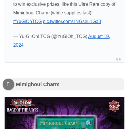
to win exclusive prizes, like this Ultra Rare copy of
Mimighoul Charm (while supplies last)!
#YuGiOhTCG
pic.twitter.com/1NGseL1Ga3
— Yu-Gi-Oh! TCG (@YuGiOh_TCG)
August 19,
2024
Mimighoul Charm