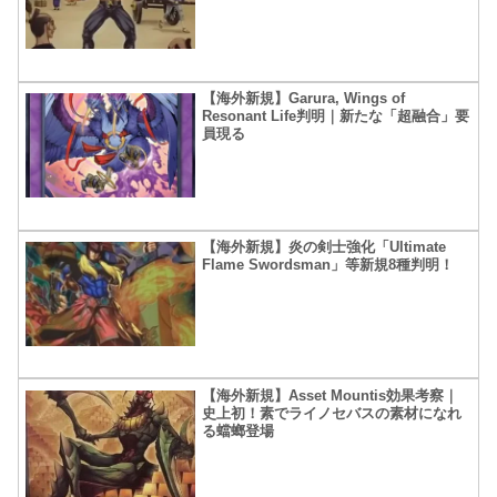
【海外新規】Garura, Wings of
Resonant Life判明｜新たな「超融合」要
員現る
【海外新規】炎の剣士強化「Ultimate
Flame Swordsman」等新規8種判明！
【海外新規】Asset Mountis効果考察｜
史上初！素でライノセバスの素材になれ
る蟷螂登場