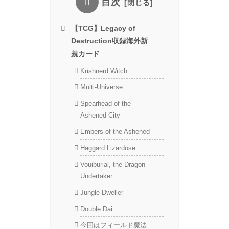
目次
【TCG】Legacy of
Destruction収録海外新
規カード
Krishnerd Witch
Multi-Universe
Spearhead of the
Ashened City
Embers of the Ashened
Haggard Lizardose
Vouiburial, the Dragon
Undertaker
Jungle Dweller
Double Dai
今回はフィールド魔法