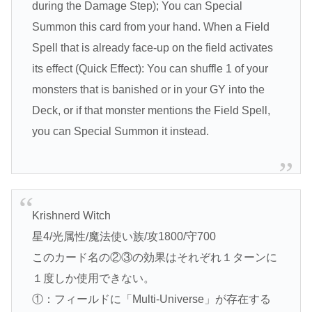
during the Damage Step); You can Special
Summon this card from your hand. When a Field
Spell that is already face-up on the field activates
its effect (Quick Effect): You can shuffle 1 of your
monsters that is banished or in your GY into the
Deck, or if that monster mentions the Field Spell,
you can Special Summon it instead.
Krishnerd Witch
星4/光属性/魔法使い族/攻1800/守700
このカード名の②③の効果はそれぞれ１ターンに
１度しか使用できない。
①：フィールドに「Multi-Universe」が存在する