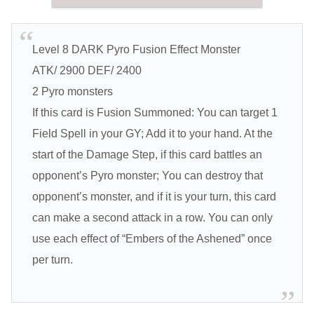
Level 8 DARK Pyro Fusion Effect Monster
ATK/ 2900 DEF/ 2400
2 Pyro monsters
If this card is Fusion Summoned: You can target 1
Field Spell in your GY; Add it to your hand. At the
start of the Damage Step, if this card battles an
opponent’s Pyro monster; You can destroy that
opponent’s monster, and if it is your turn, this card
can make a second attack in a row. You can only
use each effect of “Embers of the Ashened” once
per turn.