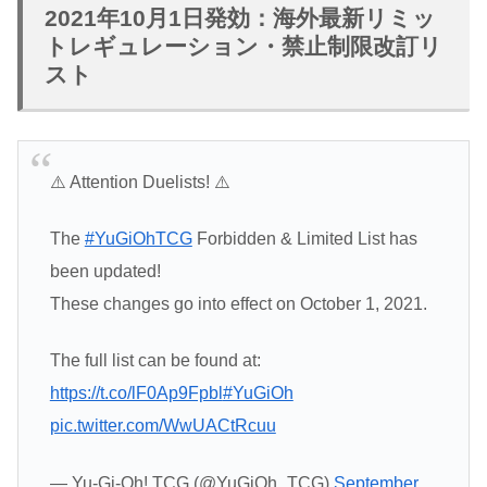
2021年10月1日発効：海外最新リミッ
トレギュレーション・禁止制限改訂リ
スト
⚠️ Attention Duelists! ⚠️
The
#YuGiOhTCG
Forbidden & Limited List has
been updated!
These changes go into effect on October 1, 2021.
The full list can be found at:
https://t.co/lF0Ap9Fpbl
#YuGiOh
pic.twitter.com/WwUACtRcuu
— Yu-Gi-Oh! TCG (@YuGiOh_TCG)
September