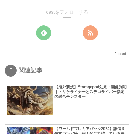
castをフォローする
cast
関連記事
【海外新規】Storagepod効果・画像判明
｜トリケライナーとステゴサイバー指定
の融合モンスター
【ワールドプレミアパック2024】謙信＆
信玄コンビ等、個人的に期待している海