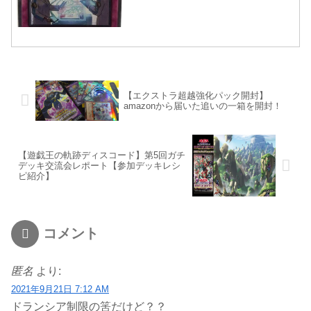
【エクストラ超越強化パック開封】
amazonから届いた追いの一箱を開封！
【遊戯王の軌跡ディスコード】第5回ガチ
デッキ交流会レポート【参加デッキレシ
ピ紹介】
コメント
匿名
より:
2021年9月21日 7:12 AM
ドランシア制限の筈だけど？？