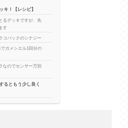
ッキ！【レシピ】
とるデッキですが、先
ます
ラコバックのシナジー
発でガメシエル1回分の
ラなのでセンサー万別
するともう少し良く
】