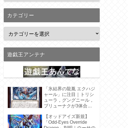
カテゴリー
遊戯王アンテナ
「氷結界の龍胤 エクハジ
ャール」に注目｜トリシ
ューラ，グングニール，
ブリューナクが3体合
体！
【オッドアイズ新規】
「Odd-Eyes Override
Dragon」判明｜ウーサの