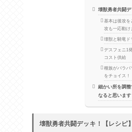
壊獣勇者共闘デ
基本は後攻を
攻も一応動け
壊獣と騎竜ド
デスフェニ1
コスト供給
種族がバラバ
をチョイス！
細かい所を調整
なると思います
壊獣勇者共闘デッキ！【レシピ