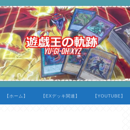
【ホーム】
【EXデッキ関連】
【YOUTUBE】