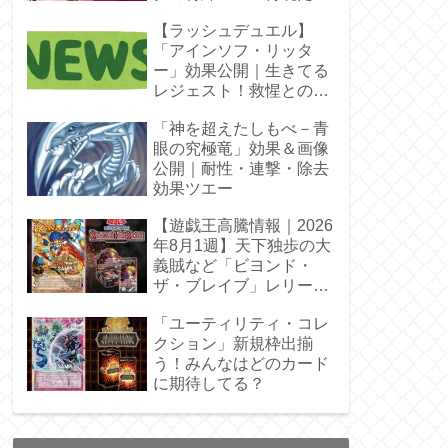
【ラッシュデュエル】
「アインソフ・リッタ
ー」効果公開｜生きてる
レジェスト！救惺との相
性◎
「神を超えたしもべ－青
眼の究極竜」効果＆画像
公開｜耐性・連撃・除去
効果ツエー
【遊戯王高騰情報｜2026
年8月1週】天下独歩の大
義賊など「ビヨンド・
ザ・ブレイブ」レリーフ
枠を調査
「ユーティリティ・コレ
クション」新規枠出揃
う！みんなはどのカード
に期待してる？