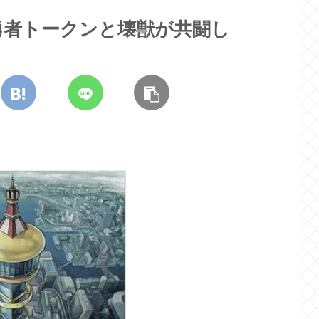
勇者トークンと壊獣が共闘し