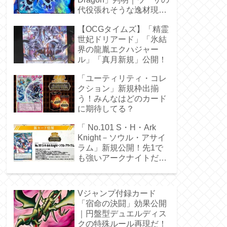
代役張れそうな逸材現
る！
【OCGタイムズ】「精霊
世妃ドリアード」「氷結
界の龍胤エクハジャー
ル」「真月新規」公開！
「ユーティリティ・コレ
クション」新規枠出揃
う！みんなはどのカード
に期待してる？
「 No.101 S・H・Ark
Knight－ソウル・アサイ
ラム」新規公開！先1で
も強いアークナイトだ
ぁ！
Vジャンプ付録カード
「宿命の決闘」効果公開
｜円盤型デュエルディス
クの特殊ルール再現だ！