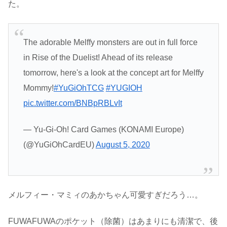
た。
The adorable Melffy monsters are out in full force
in Rise of the Duelist! Ahead of its release
tomorrow, here's a look at the concept art for Melffy
Mommy!
#YuGiOhTCG
#YUGIOH
pic.twitter.com/BNBpRBLvIt
— Yu-Gi-Oh! Card Games (KONAMI Europe)
(@YuGiOhCardEU)
August 5, 2020
メルフィー・マミィのあかちゃん可愛すぎだろう…。
FUWAFUWAのポケット（除菌）はあまりにも清潔で、後