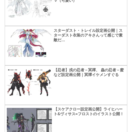
マ（可愛い）
スターダスト・トレイル設定画公開｜ス
ターダスト衣装のアキさんって感じで素
敵だ…
【忍者】戎の忍者－冥禪、 蟲の忍者－蜜
など設定画公開｜冥禪イケメンすぐる
【スケアクロー設定画公開】ライヒハー
ト&ヴィサス=フロストのイラスト公開！