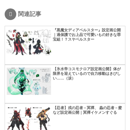
関連記事
『黒魔女ディアベルスター』設定画公開
｜過保護でお上品で可愛いもの好きな罪
宝組！？スヤベルスター
【氷水帝コスモクロア設定画公開】体が
限界を迎えているので自力移動はきびし
い……（涙）
【忍者】戎の忍者－冥禪、 蟲の忍者－蜜
など設定画公開｜冥禪イケメンすぐる