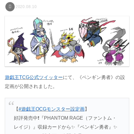
2020.08.10
遊戯王TCG公式ツイッター
にて、《ペンギン勇者》の設
定画が公開されました。
【
#遊戯王OCGモンスター設定画
】
好評発売中❗️『PHANTOM RAGE（ファントム・
レイジ）』収録カードから✨『ペンギン勇者』✨