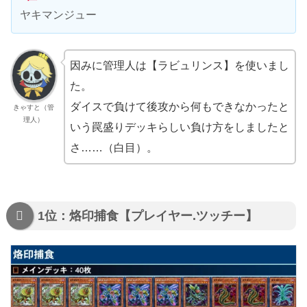
ヤキマンジュー
因みに管理人は【ラビュリンス】を使いまし
た。
ダイスで負けて後攻から何もできなかったと
きゃすと（管
理人）
いう罠盛りデッキらしい負け方をしましたと
さ……（白目）。
1位：烙印捕食【プレイヤー.ツッチー】