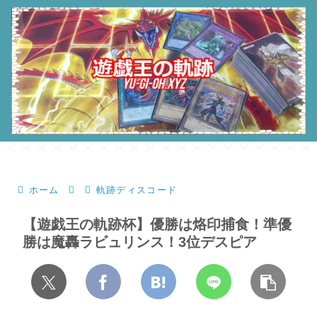
ホーム
軌跡ディスコード
【遊戯王の軌跡杯】優勝は烙印捕食！準優
勝は魔轟ラビュリンス！3位デスピア