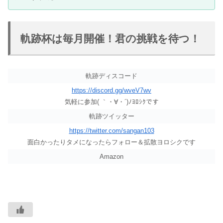
軌跡杯は毎月開催！君の挑戦を待つ！
軌跡ディスコード
https://discord.gg/wveV7wv
気軽に参加( ｀・∀・´)ﾉﾖﾛｼｸです
軌跡ツイッター
https://twitter.com/sangan103
面白かったりタメになったらフォロー＆拡散ヨロシクです
Amazon