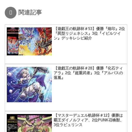
関連記事
【遊戯王の軌跡杯＃53】優勝『烙印』2位
『罠型リジェネシス』3位『イビルツイ
ン』デッキレシピ紹介
【遊戯王の軌跡杯＃28】優勝『化石ティ
アラ』2位『超重武者』3位『アルバスの
落胤』
【マスターデュエル軌跡杯＃12】優勝は
覇王ダイノルフィア、2位PUNK召喚獣、
3位ラビュリンス