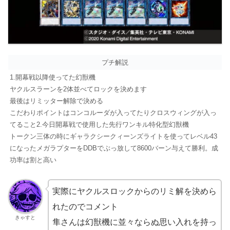
プチ解説
1.開幕戦以降使ってた幻獣機
ヤクルスラーンを2体並べてロックを決めます
最後はリミッター解除で決める
こだわりポイントはコンコルーダが入ってたりクロスウィングが入っ
てること2.今日開幕戦で使用した先行ワンキル特化型幻獣機
トークン三体の時にギャラクシークィーンズライトを使ってレベル43
になったメガラプターをDDBでぶっ放して8600バーン与えて勝利。成
功率は割と高い
実際にヤクルスロックからのリミ解を決めら
れたのでコメント
きゃすと
隼さんは幻獣機に並々ならぬ思い入れを持っ