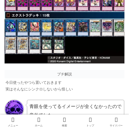
プチ解説
今日使ったやつら置いておきます
実はそんなにシンクロしないから怪しい
青眼を使ってるイメージが全くなかったので
意外でした。
きゃすと
下のヴォルカニック／バスターは普段からよ
メニュー
ホーム
検索
トップ
サイドバー