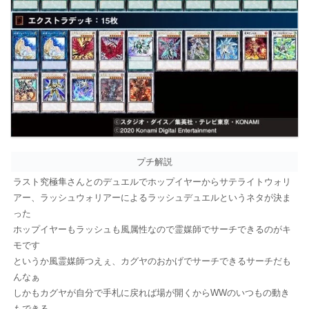
プチ解説
ラスト究極隼さんとのデュエルでホップイヤーからサテライトウォリ
アー、ラッシュウォリアーによるラッシュデュエルというネタが決ま
った
ホップイヤーもラッシュも風属性なので霊媒師でサーチできるのがキ
モです
というか風霊媒師つえぇ、カグヤのおかげでサーチできるサーチだも
んなぁ
しかもカグヤが自分で手札に戻れば場が開くからWWのいつもの動き
もできる