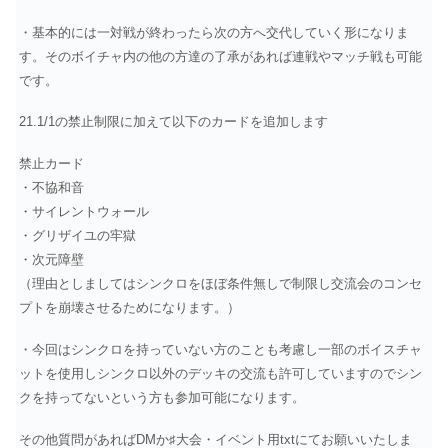
・基本的には一対戦が終わったら次の方へ交代していく形になりま
す。そのボイチャ内の他の方達の了承があれば連戦やマッチ戦も可能
です。
21.1/1の禁止制限に加えて以下のカードを追加します
禁止カード
・不協和音
・サイレントウォール
・グリザイユの牢獄
・次元障壁
（理由としましてはシンクロをほぼ条件無しで制限し交流会のコンセ
プトを崩壊させるためになります。）
・今回はシンクロを持っていない方のことも考慮し一部のボイスチャ
ットを使用しシンクロ以外のデッキの交流も許可していますのでシン
クを持ってないという方も参加可能になります。
その他質問があればDMか♯大会・イベント用txtにてお願いいたしま