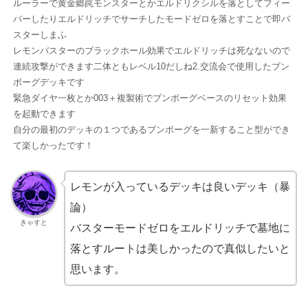
ルーラーで黄金郷罠モンスターとかエルドリクシルを落としてフィー
バーしたりエルドリッチでサーチしたモードゼロを落とすことで即バ
スターしまふ
レモンバスターのブラックホール効果でエルドリッチは死なないので
連続攻撃ができます二体ともレベル10だしね2.交流会で使用したブン
ボーグデッキです
緊急ダイヤ一枚とか003＋複製術でブンボーグベースのリセット効果
を起動できます
自分の最初のデッキの１つであるブンボーグを一新すること型ができ
て楽しかったです！
レモンが入っているデッキは良いデッキ（暴
論）
きゃすと
バスターモードゼロをエルドリッチで墓地に
落とすルートは美しかったので真似したいと
思います。