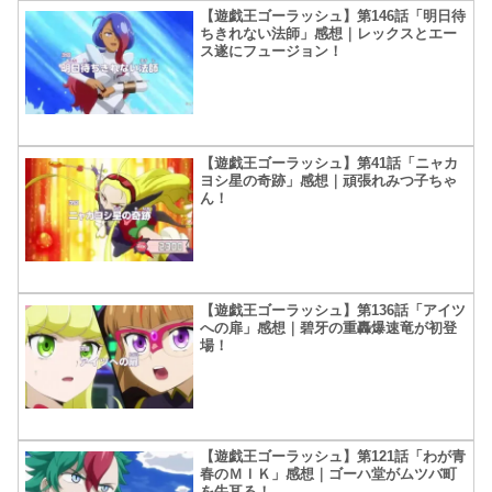
【遊戯王ゴーラッシュ】第146話「明日待
ちきれない法師」感想｜レックスとエー
ス遂にフュージョン！
【遊戯王ゴーラッシュ】第41話「ニャカ
ヨシ星の奇跡」感想｜頑張れみつ子ちゃ
ん！
【遊戯王ゴーラッシュ】第136話「アイツ
への扉」感想｜碧牙の重轟爆速竜が初登
場！
【遊戯王ゴーラッシュ】第121話「わが青
春のＭＩＫ」感想｜ゴーハ堂がムツバ町
を牛耳る！