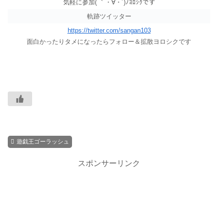
気軽に参加( ｀・∀・´)ﾉﾖﾛｼｸです
軌跡ツイッター
https://twitter.com/sangan103
面白かったりタメになったらフォロー＆拡散ヨロシクです
遊戯王ゴーラッシュ
スポンサーリンク