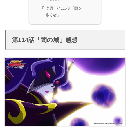
次週：第115話「闇を
歩く者」
第114話「闇の城」感想