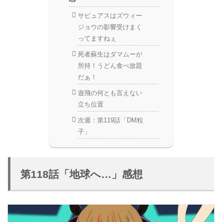
サビュアスはズウィー
ジョウの影響受けまく
ってますねぇ
死者蘇生はダマムーが
所持！うどん食べ放題
だぁ！
遊飛の何とも言えない
立ち位置
次週：第119話「DM粒
子」
第118話「地球へ…」感想