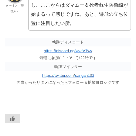
し、ここからはダマムー＆死者蘇生防衛線が
きゃすと（管
理人）
始まるって感じですね。あと、遊飛の立ち位
置に注目したい所。
軌跡ディスコード
https://discord.gg/wveV7wv
気軽に参加( ｀・∀・´)ﾉﾖﾛｼｸです
軌跡ツイッター
https://twitter.com/sangan103
面白かったりタメになったらフォロー＆拡散ヨロシクです