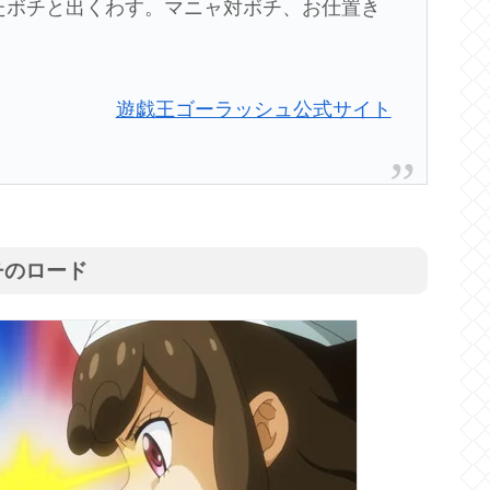
たボチと出くわす。マニャ対ボチ、お仕置き
遊戯王ゴーラッシュ公式サイト
チのロード