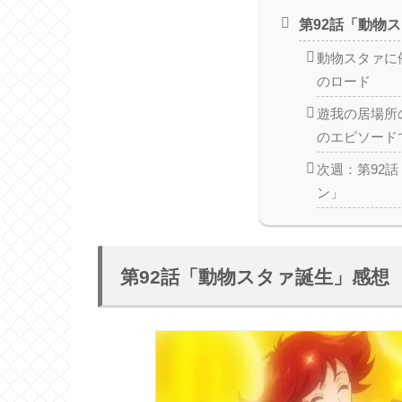
第92話「動物
動物スタァに
のロード
遊我の居場所
のエピソード
次週：第92
ン」
第92話「動物スタァ誕生」感想