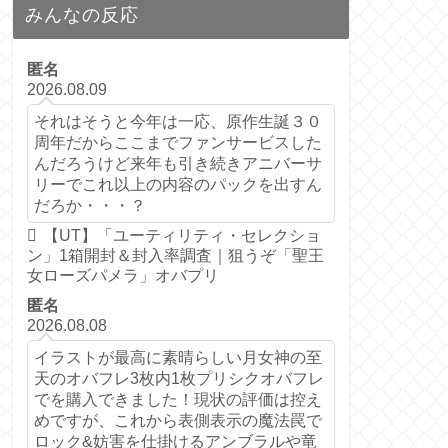
みんなの反応
匿名
2026.08.09
それはそうと今年は一応、原作生誕３０
周年だからここまでファンサービスした
んだろうけど来年も引き続きアニバーサ
リーでこれ以上の内容のパックを出すん
だろか・・・？
【UT】「ユーティリティ・セレクショ
ン」1箱開封＆封入率調査｜狙うぞ「聖王
女ローズパメラ」オバプリ
匿名
2026.08.08
イラストが最高に素晴らしい月女神の至
天のオバフレ3枚内1枚プリシクオバフレ
でを購入できました！現状の評価は控え
めですが、これから表側表示の魔法罠で
ロック&妨害を仕掛けるアンブラルや竜