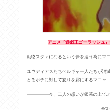
アニメ『遊戯王ゴーラッシュ』
動物スタァになるという夢を追う為にマ
ユウディアスたちベルギャー人たちが消
とるボチに対して怒りを露にするマニャ
―――――今、二人の想いが銀幕の上で
©ス