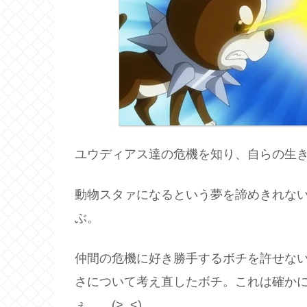
ユウディアス達の危機を知り、自らの生
動物スタァになるという夢を諦めきれな
ぶ。
仲間の危機に好き勝手するボチを許せな
さについて考え直したボチ。これは確か
ぇ……(>_<)