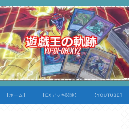
【ホーム】
【EXデッキ関連】
【YOUTUBE】