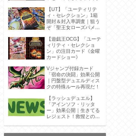
【UT】「ユーティリテ
ィ・セレクション」1箱
開封＆封入率調査｜狙う
ぞ「聖王女ローズパメ
ラ」オバプリ
【遊戯王OCG】「ユーテ
ィリティ・セレクショ
ン」の注目カード《金曜
カードショー》
Vジャンプ付録カード
「宿命の決闘」効果公開
｜円盤型デュエルディス
クの特殊ルール再現だ！
【ラッシュデュエル】
「アインソフ・リッタ
ー」効果公開｜生きてる
レジェスト！救惺との相
性◎