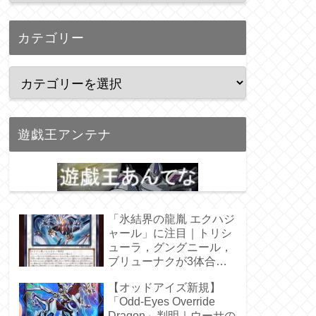
カテゴリー
遊戯王アンテナ
「氷結界の龍胤 エクハジ
ャール」に注目｜トリシ
ューラ，グングニール，
ブリューナクが3体合
体！
【オッドアイズ新規】
「Odd-Eyes Override
Dragon」判明｜ウーサの