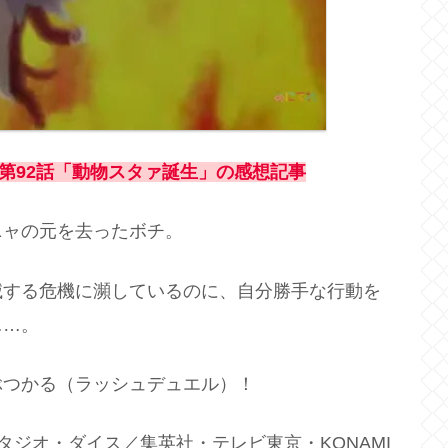
第92話「動物スタァ誕生」
の感想記事
ニャの元を去ったボチ。
滅する危機に瀕しているのに、自分勝手な行動を
……。
ぶつかる（ラッシュデュエル）！
タジオ・ダイス／集英社・テレビ東京・KONAMI