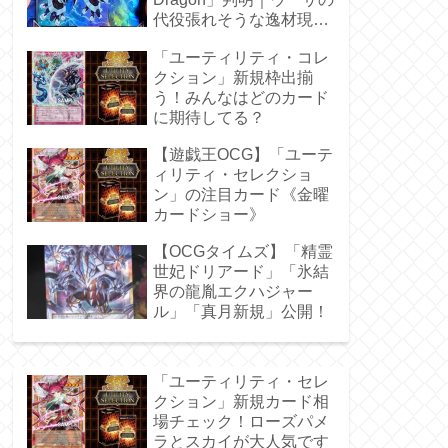
代役張れそうな逸材現
る！
「ユーティリティ・コレ
クション」新規枠出揃
う！みんなはどのカード
に期待してる？
【遊戯王OCG】「ユーテ
ィリティ・セレクショ
ン」の注目カード《金曜
カードショー》
【OCGタイムズ】「精霊
世妃ドリアード」「氷結
界の龍胤エクハジャー
ル」「真月新規」公開！
「ユーティリティ・セレ
クション」新規カード相
場チェック！ローズパメ
ラとスカイが大人気です