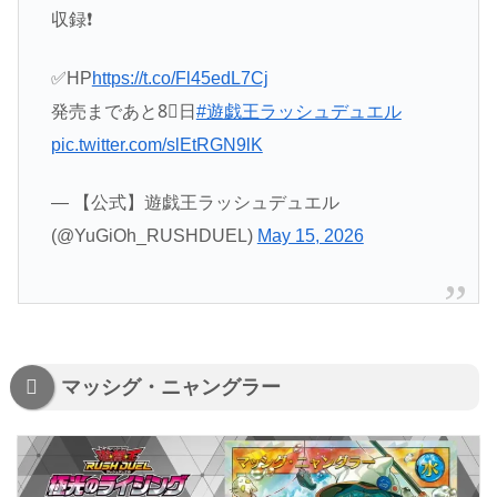
収録❗️
✅HP
https://t.co/Fl45edL7Cj
発売まであと8⃣日
#遊戯王ラッシュデュエル
pic.twitter.com/slEtRGN9lK
— 【公式】遊戯王ラッシュデュエル
(@YuGiOh_RUSHDUEL)
May 15, 2026
マッシグ・ニャングラー