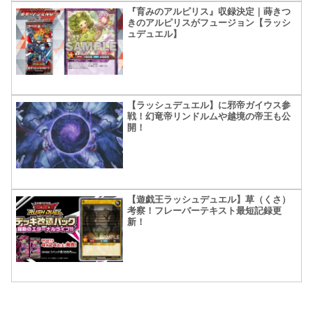
『育みのアルピリス』収録決定｜蒔きつ
きのアルピリスがフュージョン【ラッシ
ュデュエル】
【ラッシュデュエル】に邪帝ガイウス参
戦！幻竜帝リンドルムや越境の帝王も公
開！
【遊戯王ラッシュデュエル】草（くさ）
考察！フレーバーテキスト最短記録更
新！