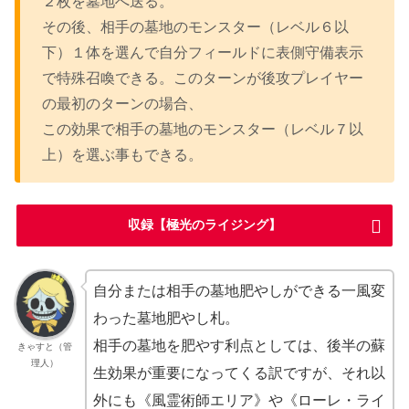
２枚を墓地へ送る。
その後、相手の墓地のモンスター（レベル６以
下）１体を選んで自分フィールドに表側守備表示
で特殊召喚できる。このターンが後攻プレイヤー
の最初のターンの場合、
この効果で相手の墓地のモンスター（レベル７以
上）を選ぶ事もできる。
収録【極光のライジング】
自分または相手の墓地肥やしができる一風変
わった墓地肥やし札。
相手の墓地を肥やす利点としては、後半の蘇
きゃすと（管
理人）
生効果が重要になってくる訳ですが、それ以
外にも《風霊術師エリア》や《ローレ・ライ