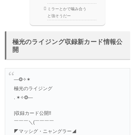
ミラーとかで噛み合う
と強そうだー
極光のライジング収録新カード情報公
開
—❂✧✶
極光のライジング
. ✶✧❂—
|収録カード公開‼️
￣￣￣＼(￣￣￣￣
◤マッシグ・ニャングラー◢