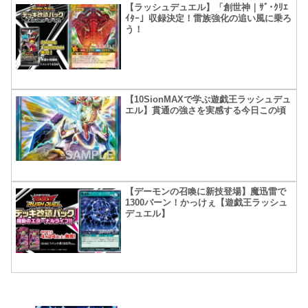
【ラッシュデュエル】「創世神｜ｻﾞ･ｸﾘｴ
ｲﾀｰ」収録決定！雷族強化の追い風に乗ろ
う！
【10SionMAXで学ぶ遊戯王ラッシュデュ
エル】貫通の強さを実感する今日この頃
【デーモンの召喚に新技登場】魔迅雷で
1300バーン！かっけぇ【遊戯王ラッシュ
デュエル】