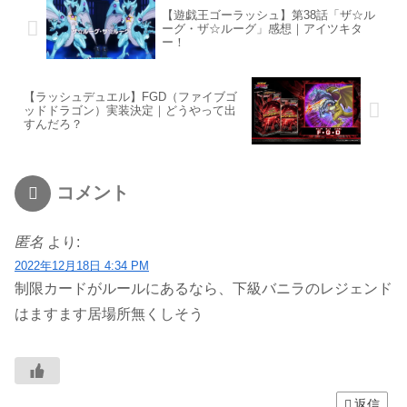
【遊戯王ゴーラッシュ】第38話「ザ☆ル
ーグ・ザ☆ルーグ」感想｜アイツキタ
ー！
【ラッシュデュエル】FGD（ファイブゴ
ッドドラゴン）実装決定｜どうやって出
すんだろ？
コメント
匿名
より:
2022年12月18日 4:34 PM
制限カードがルールにあるなら、下級バニラのレジェンド
はますます居場所無くしそう
返信