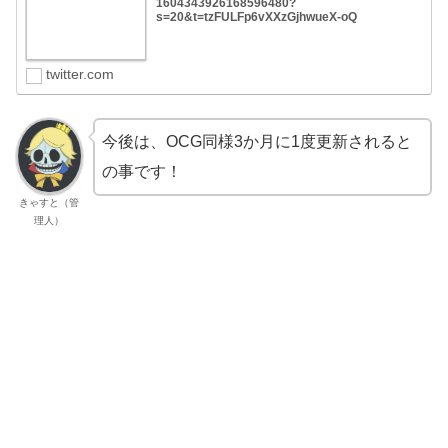
1604343926168596480?
s=20&t=tzFULFp6vXXzGjhwueX-oQ
twitter.com
今後は、OCG同様3か月に1度更新されると
の事です！
きゃすと（管
理人）