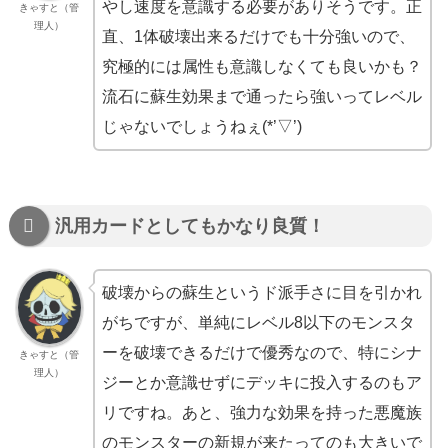
やし速度を意識する必要がありそうです。正
きゃすと（管
理人）
直、1体破壊出来るだけでも十分強いので、
究極的には属性も意識しなくても良いかも？
流石に蘇生効果まで通ったら強いってレベル
じゃないでしょうねぇ(*’▽’)
汎用カードとしてもかなり良質！
破壊からの蘇生というド派手さに目を引かれ
がちですが、単純にレベル8以下のモンスタ
ーを破壊できるだけで優秀なので、特にシナ
きゃすと（管
理人）
ジーとか意識せずにデッキに投入するのもア
リですね。あと、強力な効果を持った悪魔族
のモンスターの新規が来たってのも大きいで