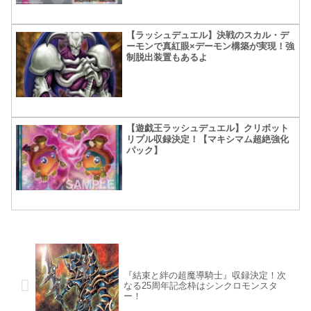
【ラッシュデュエル】決戦のスカル・デ
ーモンで真紅眼×デーモン構築が実現！強
制脱出装置もあるよ
【遊戯王ラッシュデュエル】クリボット
リプル収録決定！【マキシマム超絶強化
パック】
『結束と絆の超魔導騎士』収録決定！次
なる25周年記念枠はシンクロモンスタ
ー！