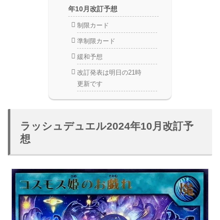
年10月改訂予想
制限カード
準制限カード
緩和予想
改訂発表は明日の21時
更新です
ラッシュデュエル2024年10月改訂予
想