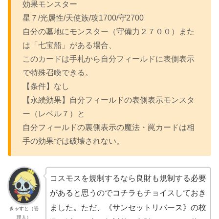
効果モンスター
星７/光属性/天使族/攻1700/守2700
自分の墓地にモンスター（守備力２７００）また
は「七宝船」がある場合、
このカードは手札から自分フィールドに表側表示
で特殊召喚できる。
【条件】なし
【永続効果】自分フィールドの表側表示モンスタ
ー（レベル７）と
自分フィールドの裏側表示の魔法・罠カードは相
手の効果では破壊されない。
コスモスを規制するなら良財も規制する必要
があると思うのでコチラもチョイスしておき
ました。ただ、《サンセットリバース》の枚
きゃすと（管
理人）