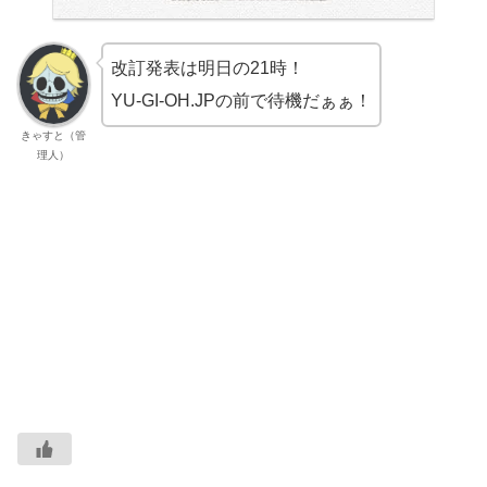
改訂発表は明日の21時！
YU-GI-OH.JPの前で待機だぁぁ！
きゃすと（管
理人）