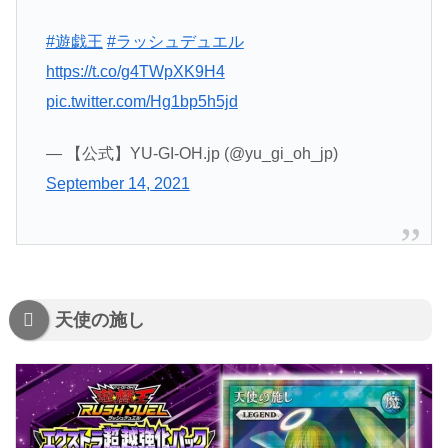
#遊戯王
#ラッシュデュエル
https://t.co/g4TWpXK9H4
pic.twitter.com/Hg1bp5h5jd
— 【公式】YU-GI-OH.jp (@yu_gi_oh_jp)
September 14, 2021
天使の施し