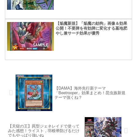
【焔魔新規】「焔魔の劾狗」画像＆効果
公開！不要牌を有効牌に変化する墓地肥
やし兼サーチ効果が優秀
【DAMA】海外先行新テーマ
「Beetrooper」効果まとめ！昆虫族新規
テーマ強くね？
【天獄の王】罠型ジェネレイドで使って
みた感想！ライスト，羽根帚防げるだけ
でもやっぱり強いね