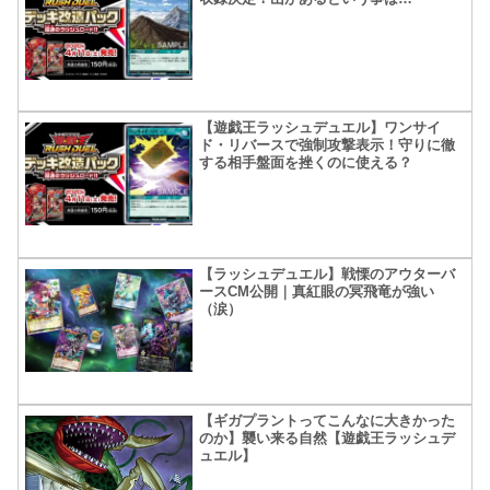
【遊戯王ラッシュデュエル】ワンサイ
ド・リバースで強制攻撃表示！守りに徹
する相手盤面を挫くのに使える？
【ラッシュデュエル】戦慄のアウターバ
ースCM公開｜真紅眼の冥飛竜が強い
（涙）
【ギガプラントってこんなに大きかった
のか】襲い来る自然【遊戯王ラッシュデ
ュエル】