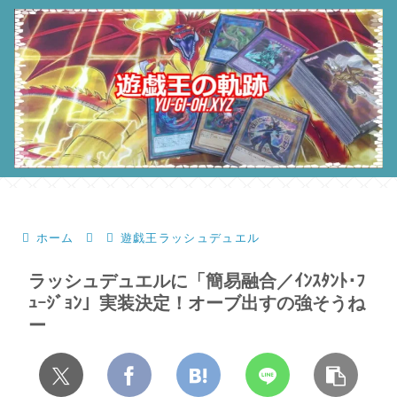
ホーム
遊戯王ラッシュデュエル
ラッシュデュエルに「簡易融合／ｲﾝｽﾀﾝﾄ･ﾌ
ｭｰｼﾞｮﾝ」実装決定！オーブ出すの強そうね
ー