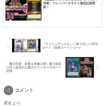
考察！フレーバーテキスト最短記録更
新！
『ラッシュデュエル』に来てほしいOCG
カード《金曜カードショー》
「魔力到達」効果＆画像公開｜魔力統括
に続く超強力な魔力カウンターサポート
登場
コメント
匿名
より: